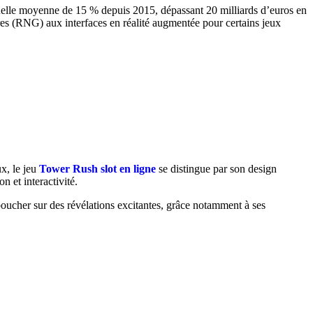
elle moyenne de 15 % depuis 2015, dépassant 20 milliards d’euros en
es (RNG) aux interfaces en réalité augmentée pour certains jeux
x, le jeu
Tower Rush slot en ligne
se distingue par son design
n et interactivité.
oucher sur des révélations excitantes, grâce notamment à ses