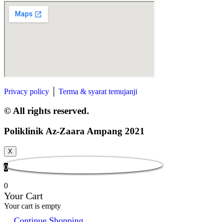
Privacy policy
│
Terma & syarat temujanji
© All rights reserved.
Poliklinik Az-Zaara Ampang 2021
X
0
0
Your Cart
Your cart is empty
Continue Shopping