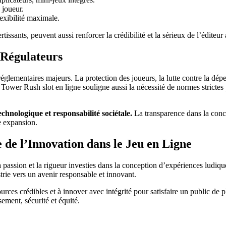
 joueur.
lexibilité maximale.
tissants, peuvent aussi renforcer la crédibilité et la sérieux de l’éditeur 
t Régulateurs
églementaires majeurs. La protection des joueurs, la lutte contre la dép
Tower Rush slot en ligne souligne aussi la nécessité de normes strictes p
chnologique et responsabilité sociétale.
La transparence dans la con
e expansion.
 de l’Innovation dans le Jeu en Ligne
 passion et la rigueur investies dans la conception d’expériences ludiq
trie vers un avenir responsable et innovant.
sources crédibles et à innover avec intégrité pour satisfaire un public de 
ement, sécurité et équité.