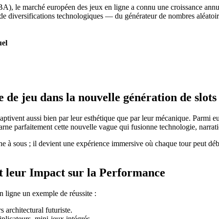
), le marché européen des jeux en ligne a connu une croissance annu
de diversifications technologiques — du générateur de nombres aléatoir
uel
e de jeu dans la nouvelle génération de slots
aptivent aussi bien par leur esthétique que par leur mécanique. Parmi eu
arne parfaitement cette nouvelle vague qui fusionne technologie, narratio
e à sous ; il devient une expérience immersive où chaque tour peut déb
t leur Impact sur la Performance
n ligne un exemple de réussite :
 architectural futuriste.
iplicateurs, mini-jeux intégrés.