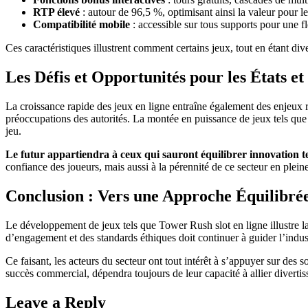
RTP élevé
: autour de 96,5 %, optimisant ainsi la valeur pour le
Compatibilité mobile
: accessible sur tous supports pour une f
Ces caractéristiques illustrent comment certains jeux, tout en étant diver
Les Défis et Opportunités pour les États e
La croissance rapide des jeux en ligne entraîne également des enjeux r
préoccupations des autorités. La montée en puissance de jeux tels que 
jeu.
Le futur appartiendra à ceux qui sauront équilibrer innovation te
confiance des joueurs, mais aussi à la pérennité de ce secteur en plein
Conclusion : Vers une Approche Équilibrée
Le développement de jeux tels que Tower Rush slot en ligne illustre la
d’engagement et des standards éthiques doit continuer à guider l’indus
Ce faisant, les acteurs du secteur ont tout intérêt à s’appuyer sur des 
succès commercial, dépendra toujours de leur capacité à allier divertiss
Leave a Reply