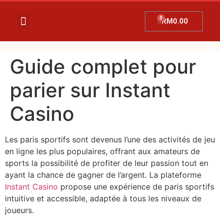
RM
0.00
Temujanji Ultrasound
Tentang Kami
Hubungi Kami
Promosi Terkini
Guide complet pour
parier sur Instant
Casino
Les paris sportifs sont devenus l’une des activités de jeu
en ligne les plus populaires, offrant aux amateurs de
sports la possibilité de profiter de leur passion tout en
ayant la chance de gagner de l’argent. La plateforme
Instant Casino
propose une expérience de paris sportifs
intuitive et accessible, adaptée à tous les niveaux de
joueurs.