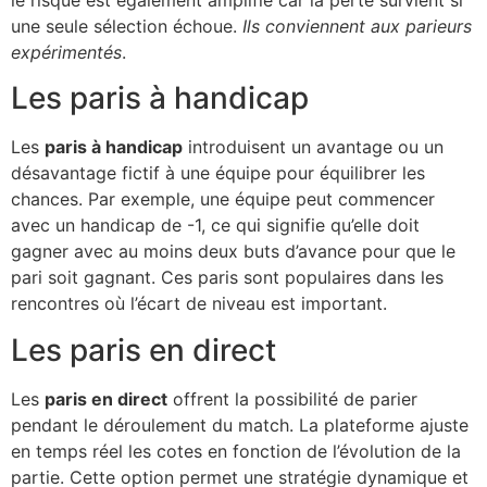
le risque est également amplifié car la perte survient si
une seule sélection échoue.
Ils conviennent aux parieurs
expérimentés
.
Les paris à handicap
Les
paris à handicap
introduisent un avantage ou un
désavantage fictif à une équipe pour équilibrer les
chances. Par exemple, une équipe peut commencer
avec un handicap de -1, ce qui signifie qu’elle doit
gagner avec au moins deux buts d’avance pour que le
pari soit gagnant. Ces paris sont populaires dans les
rencontres où l’écart de niveau est important.
Les paris en direct
Les
paris en direct
offrent la possibilité de parier
pendant le déroulement du match. La plateforme ajuste
en temps réel les cotes en fonction de l’évolution de la
partie. Cette option permet une stratégie dynamique et