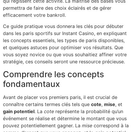
qui régissent cette activité. La maîtrise des bases vous
permettra de faire des choix éclairés et de gérer
efficacement votre bankroll.
Ce guide pratique vous donnera les clés pour débuter
dans les paris sportifs sur Instant Casino, en expliquant
les concepts essentiels, les types de paris disponibles,
et quelques astuces pour optimiser vos résultats. Que
vous soyez novice ou que vous souhaitiez affiner votre
stratégie, ces conseils seront une ressource précieuse.
Comprendre les concepts
fondamentaux
Avant de placer vos premiers paris, il est crucial de
connaître certains termes clés tels que
cote
,
mise
, et
gain potentiel
. La
cote
représente la probabilité qu’un
événement se réalise et détermine le montant que vous
pouvez potentiellement gagner. La
mise
correspond à la