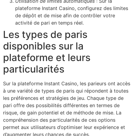
Utilisation de limites automatiques
: Sur la
plateforme Instant Casino, configurez des limites
de dépôt et de mise afin de contrôler votre
activité de pari en temps réel.
Les types de paris
disponibles sur la
plateforme et leurs
particularités
Sur la plateforme Instant Casino, les parieurs ont accès
à une variété de types de paris qui répondent à toutes
les préférences et stratégies de jeu. Chaque type de
pari offre des possibilités différentes en termes de
risque, de gain potentiel et de méthode de mise. La
compréhension des particularités de ces options
permet aux utilisateurs d’optimiser leur expérience et
d’augmenter leurs chances de succès.