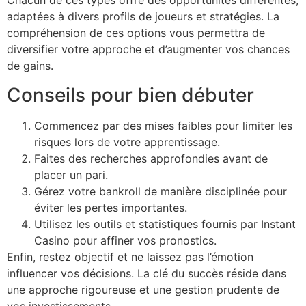
Chacun de ces types offre des opportunités différentes,
adaptées à divers profils de joueurs et stratégies. La
compréhension de ces options vous permettra de
diversifier votre approche et d’augmenter vos chances
de gains.
Conseils pour bien débuter
Commencez par des mises faibles pour limiter les
risques lors de votre apprentissage.
Faites des recherches approfondies avant de
placer un pari.
Gérez votre bankroll de manière disciplinée pour
éviter les pertes importantes.
Utilisez les outils et statistiques fournis par Instant
Casino pour affiner vos pronostics.
Enfin, restez objectif et ne laissez pas l’émotion
influencer vos décisions. La clé du succès réside dans
une approche rigoureuse et une gestion prudente de
vos investissements.