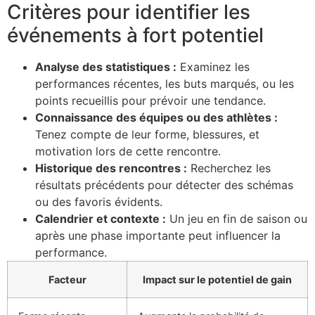
Critères pour identifier les
événements à fort potentiel
Analyse des statistiques :
Examinez les
performances récentes, les buts marqués, ou les
points recueillis pour prévoir une tendance.
Connaissance des équipes ou des athlètes :
Tenez compte de leur forme, blessures, et
motivation lors de cette rencontre.
Historique des rencontres :
Recherchez les
résultats précédents pour détecter des schémas
ou des favoris évidents.
Calendrier et contexte :
Un jeu en fin de saison ou
après une phase importante peut influencer la
performance.
Facteur
Impact sur le potentiel de gain