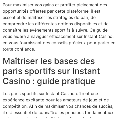
Pour maximiser vos gains et profiter pleinement des
opportunités offertes par cette plateforme, il est
essentiel de maîtriser les stratégies de pari, de
comprendre les différentes options disponibles et de
connaître les événements sportifs à suivre. Ce guide
vous aidera à naviguer efficacement sur Instant Casino,
en vous fournissant des conseils précieux pour parier en
toute confiance.
Maîtriser les bases des
paris sportifs sur Instant
Casino : guide pratique
Les paris sportifs sur Instant Casino offrent une
expérience excitante pour les amateurs de jeux et de
compétition. Afin de maximiser vos chances de succès,
il est essentiel de connaître les principes fondamentaux