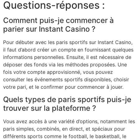
Questions-réponses :
Comment puis-je commencer à
parier sur Instant Casino ?
Pour débuter avec les paris sportifs sur Instant Casino,
il faut d’abord créer un compte en fournissant quelques
informations personnelles. Ensuite, il est nécessaire de
déposer des fonds via les méthodes proposées. Une
fois votre compte approvisionné, vous pouvez
consulter les événements sportifs disponibles, choisir
votre pari, et le confirmer pour commencer à jouer.
Quels types de paris sportifs puis-je
trouver sur la plateforme ?
Vous avez accès à une variété d’options, notamment les
paris simples, combinés, en direct, et spéciaux pour
différents sports comme le football, le basketball, le