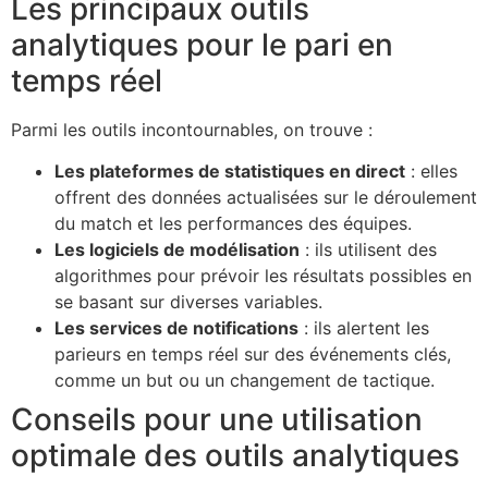
Les principaux outils
analytiques pour le pari en
temps réel
Parmi les outils incontournables, on trouve :
Les plateformes de statistiques en direct
: elles
offrent des données actualisées sur le déroulement
du match et les performances des équipes.
Les logiciels de modélisation
: ils utilisent des
algorithmes pour prévoir les résultats possibles en
se basant sur diverses variables.
Les services de notifications
: ils alertent les
parieurs en temps réel sur des événements clés,
comme un but ou un changement de tactique.
Conseils pour une utilisation
optimale des outils analytiques