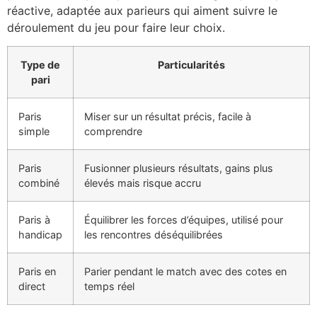
réactive, adaptée aux parieurs qui aiment suivre le
déroulement du jeu pour faire leur choix.
Type de
Particularités
pari
Paris
Miser sur un résultat précis, facile à
simple
comprendre
Paris
Fusionner plusieurs résultats, gains plus
combiné
élevés mais risque accru
Paris à
Équilibrer les forces d’équipes, utilisé pour
handicap
les rencontres déséquilibrées
Paris en
Parier pendant le match avec des cotes en
direct
temps réel