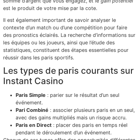
somme d’argent que vous engagez, et le
gain potentiel
est le produit de votre mise par la cote.
Il est également important de savoir analyser le
contexte d’un match ou d’une compétition pour faire
des pronostics éclairés. La recherche d’informations sur
les équipes ou les joueurs, ainsi que l’étude des
statistiques, constituent des étapes essentielles pour
réussir dans les paris sportifs.
Les types de paris courants sur
Instant Casino
Paris Simple
: parier sur le résultat d’un seul
événement.
Pari Combiné
: associer plusieurs paris en un seul,
avec des gains multipliés mais un risque accru.
Paris en Direct
: placer des paris en temps réel
pendant le déroulement d’un événement.