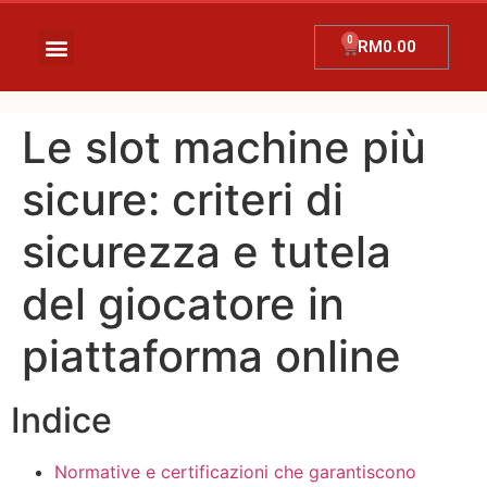
RM
0.00
Le slot machine più
sicure: criteri di
sicurezza e tutela
del giocatore in
piattaforma online
Indice
Normative e certificazioni che garantiscono