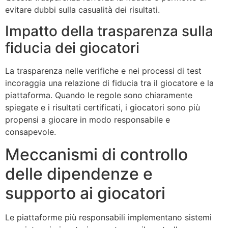
evitare dubbi sulla casualità dei risultati.
Impatto della trasparenza sulla
fiducia dei giocatori
La trasparenza nelle verifiche e nei processi di test
incoraggia una relazione di fiducia tra il giocatore e la
piattaforma. Quando le regole sono chiaramente
spiegate e i risultati certificati, i giocatori sono più
propensi a giocare in modo responsabile e
consapevole.
Meccanismi di controllo
delle dipendenze e
supporto ai giocatori
Le piattaforme più responsabili implementano sistemi