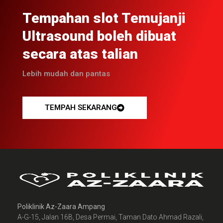
Tempahan slot Temujanji
Ultrasound boleh dibuat
secara atas talian
Lebih mudah dan pantas
TEMPAH SEKARANG
Poliklinik Az-Zaara Ampang
A-G-15, Jalan 16B, Desa Permai, Taman Dato Ahmad Razali,