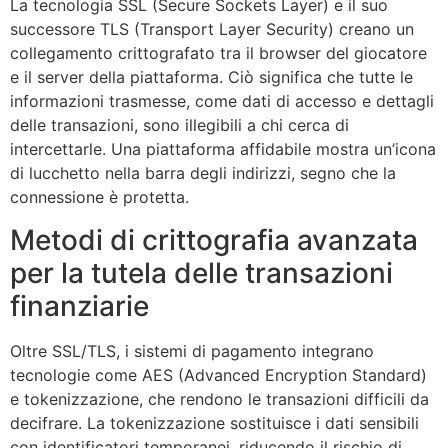
La tecnologia SSL (Secure Sockets Layer) e il suo
successore TLS (Transport Layer Security) creano un
collegamento crittografato tra il browser del giocatore
e il server della piattaforma. Ciò significa che tutte le
informazioni trasmesse, come dati di accesso e dettagli
delle transazioni, sono illegibili a chi cerca di
intercettarle. Una piattaforma affidabile mostra un’icona
di lucchetto nella barra degli indirizzi, segno che la
connessione è protetta.
Metodi di crittografia avanzata
per la tutela delle transazioni
finanziarie
Oltre SSL/TLS, i sistemi di pagamento integrano
tecnologie come AES (Advanced Encryption Standard)
e tokenizzazione, che rendono le transazioni difficili da
decifrare. La tokenizzazione sostituisce i dati sensibili
con identificatori temporanei, riducendo il rischio di