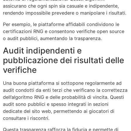
assicurano che ogni spin sia casuale e indipendente,
rendendo impossibile prevedere o manipolare i risultati.
Per esempio, le piattaforme affidabili condividono le
certificazioni RNG e consentono verifiche open source
o audit pubblici, aumentando la trasparenza.
Audit indipendenti e
pubblicazione dei risultati delle
verifiche
Una buona piattaforma si sottopone regolarmente ad
audit condotti da enti terzi che verificano la correttezza
dell’algoritmo RNG e delle probabilità di vincita. Questi
audit sono pubblici e spesso integrati in sezioni
dedicate del sito web, permettendo ai giocatori di
consultare i riscontri.
Questa trasparenza rafforza la fiducia e permette di