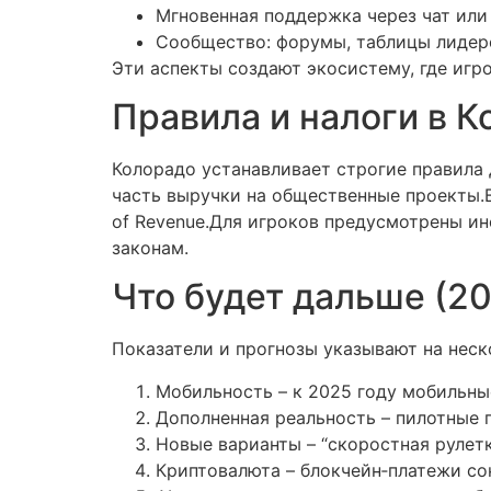
Мгновенная поддержка через чат или
Сообщество: форумы, таблицы лидер
Эти аспекты создают экосистему, где игр
Правила и налоги в 
Колорадо устанавливает строгие правила 
часть выручки на общественные проекты.
of Revenue.Для игроков предусмотрены и
законам.
Что будет дальше (2
Показатели и прогнозы указывают на неск
Мобильность – к 2025 году мобильны
Дополненная реальность – пилотные 
Новые варианты – “скоростная рулетка
Криптовалюта – блокчейн‑платежи с