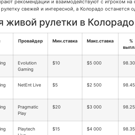
ирают рекомендации и взаимодействуют с игроком на 
улетку свежей и интересной, а Колорадо останется од
 живой рулетки в Колорадо
я
Провайдер
Мин.ставка
Макс.ставка
%
выпл
ing
Evolution
$10
$5 000
98.3
Gaming
ing
NetEnt Live
$5
$2 500
98.4
ing
Pragmatic
$20
$3 000
98.2
Play
ing
Playtech
$15
$4 000
98.3