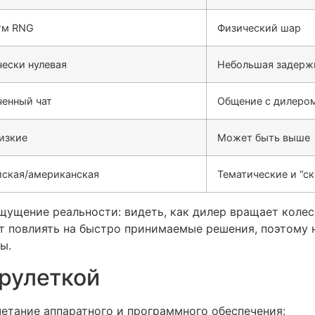
тм RNG
Физический шар
ески нулевая
Небольшая задерж
ченный чат
Общение с дилеро
изкие
Может быть выше
йская/американская
Тематические и “с
ущение реальности: видеть, как дилер вращает колес
 повлиять на быстро принимаемые решения, поэтому 
ы.
 рулеткой
етание аппаратного и программного обеспечения: