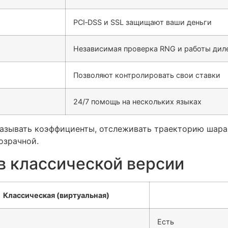
PCI‑DSS и SSL защищают ваши деньги
Независимая проверка RNG и работы дил
Позволяют контролировать свои ставки
24/7 помощь на нескольких языках
азывать коэффициенты, отслеживать траекторию шара
озрачной.
в классической версии
Классическая (виртуальная)
Есть