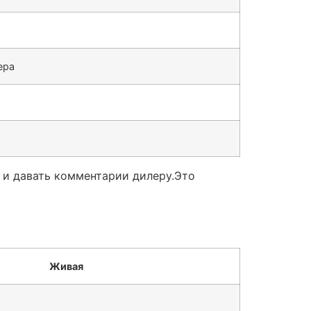
ера
 и давать комментарии дилеру.Это
Живая