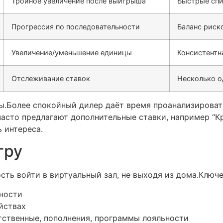
Тройное увеличение после выигрыша
Быстрые спи
Прогрессия по последовательности
Баланс риск
Увеличение/уменьшение единицы
Консистентн
Отслеживание ставок
Несколько о
ы.Более спокойный дилер даёт время проанализировать
асто предлагают дополнительные ставки, например “Кр
 интереса.
гру
сть войти в виртуальный зал, не выходя из дома.Клю
ности
йствах
тственные, пополнения, программы лояльности