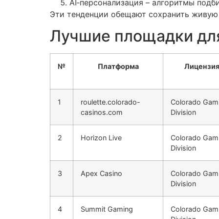
AI‑персонализация – алгоритмы подб
Эти тенденции обещают сохранить живую р
Лучшие площадки для
№
Платформа
Лицензи
1
roulette.colorado-
Colorado Gam
casinos.com
Division
2
Horizon Live
Colorado Gam
Division
3
Apex Casino
Colorado Gam
Division
4
Summit Gaming
Colorado Gam