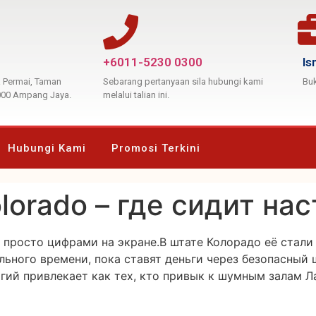
+6011-5230 0300
Is
a Permai, Taman
Sebarang pertanyaan sila hubungi kami
Buk
000 Ampang Jaya.
melalui talian ini.
Hubungi Kami
Promosi Terkini
Colorado – где сидит н
 просто цифрами на экране.В штате Колорадо её стали
льного времени, пока ставят деньги через безопасный
ий привлекает как тех, кто привык к шумным залам Ла