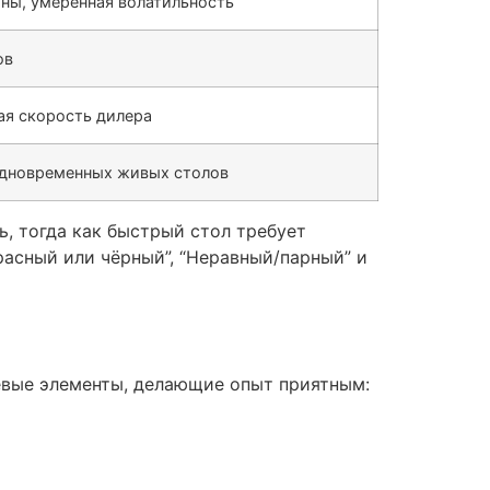
ны, умеренная волатильность
ов
ая скорость дилера
дновременных живых столов
, тогда как быстрый стол требует
асный или чёрный”, “Неравный/парный” и
чевые элементы, делающие опыт приятным: