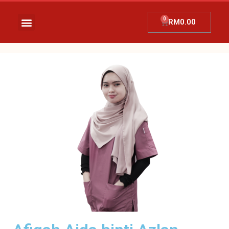
RM
0.00