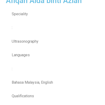
Afiqah Aida binti Azlan
Speciality
:
Ultrasonography
Languages
:
Bahasa Malaysia, English
Qualifications