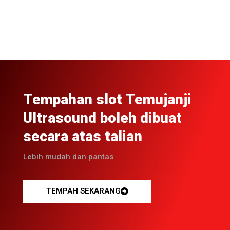
Tempahan slot Temujanji
Ultrasound boleh dibuat
secara atas talian
Lebih mudah dan pantas
TEMPAH SEKARANG