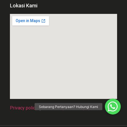
Lokasi Kami
Privacy policy
│
Terma & syarat temujanji