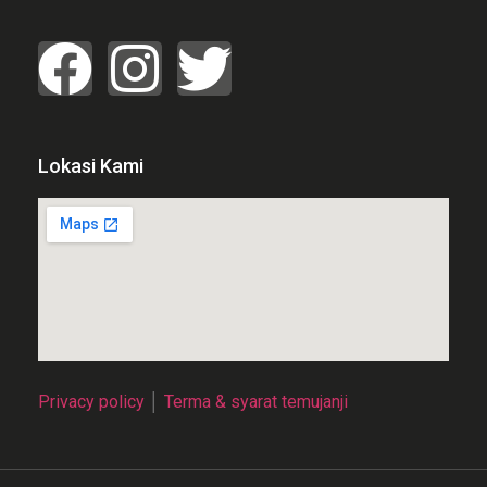
Lokasi Kami
Privacy policy
│
Terma & syarat temujanji