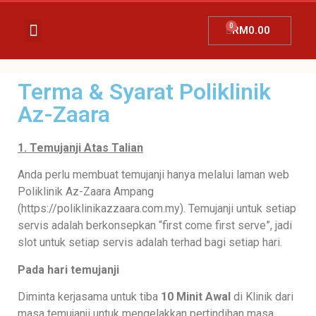
RM
0.00
Temujanji Ultrasound
Tentang Kami
Hubungi Kami
Promosi Terkini
Terma & Syarat Poliklinik
Az-Zaara
1. Temujanji Atas Talian
Anda perlu membuat temujanji hanya melalui laman web
Poliklinik Az-Zaara Ampang
(https://poliklinikazzaara.com.my). Temujanji untuk setiap
servis adalah berkonsepkan “first come first serve”, jadi
slot untuk setiap servis adalah terhad bagi setiap hari.
Pada hari temujanji
Diminta kerjasama untuk tiba
10 Minit Awal
di Klinik dari
masa temujanji untuk mengelakkan pertindihan masa