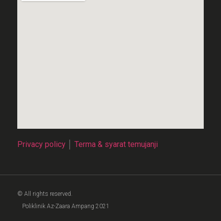
Privacy policy
│
Terma & syarat temujanji
© All rights reserved.
Poliklinik Az-Zaara Ampang 2021