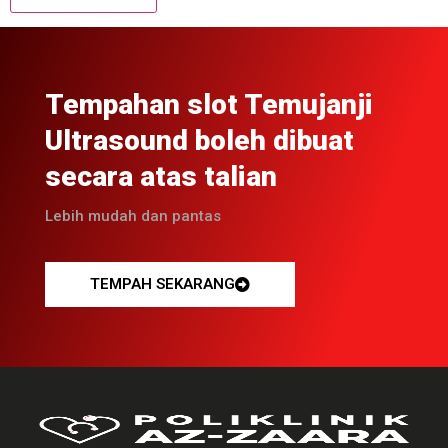
Tempahan slot Temujanji
Ultrasound boleh dibuat
secara atas talian
Lebih mudah dan pantas
TEMPAH SEKARANG