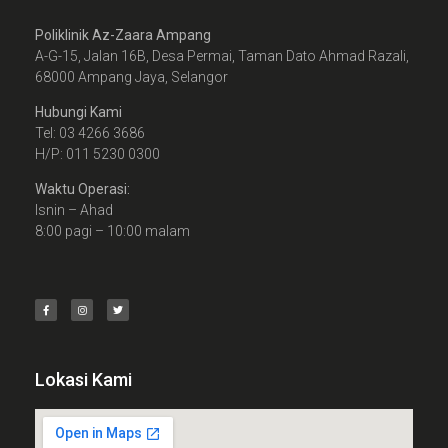
Poliklinik Az-Zaara Ampang
A-G-15, Jalan 16B, Desa Permai, Taman Dato Ahmad Razali,
68000 Ampang Jaya, Selangor
Hubungi Kami
Tel: 03 4266 3686
H/P: 011 5230 0300
Waktu Operasi:
Isnin – Ahad
8:00 pagi – 10:00 malam
Lokasi Kami