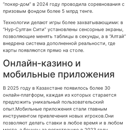
“покер‑дом” в 2024 году проводила соревнования с
призовым фондом более 5 млрд тенге.
Технологии делают игры более захватывающими: в
“Нур‑Султан Сити” установлены сенсорные экраны,
позволяющие менять таблицы в секунды, а в “Алтай”
внедрена система дополненной реальности, где
карты появляются прямо на столе.
Онлайн‑казино и
мобильные приложения
В 2025 году в Казахстане появилось более 30
онлайн‑платформ, каждая из которых старается
предложить уникальный пользовательский
опыт.Мобильные приложения стали главным
инструментом привлечения новых игроков.Они
позволяют делать ставки в любое время и в любом
месте, а бонусы за регистрацию в 2023 году