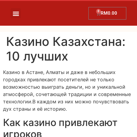
RM
0.00
Казино Казахстана:
10 лучших
Казино в Астане, Алматы и даже в небольших
городках привлекают посетителей не только
возможностью выиграть деньги, но и уникальной
атмосферой, сочетающей традиции и современные
технологии.В каждом из них можно почувствовать
дух страны и её историю.
Как казино привлекают
игроков