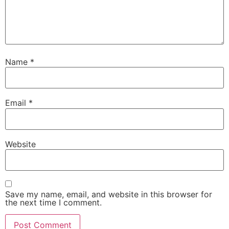
Name
*
Email
*
Website
Save my name, email, and website in this browser for
the next time I comment.