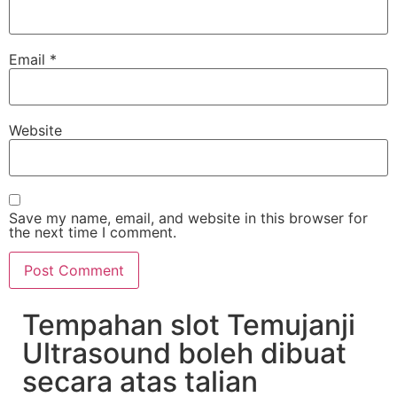
Email
*
Website
Save my name, email, and website in this browser for
the next time I comment.
Tempahan slot Temujanji
Ultrasound boleh dibuat
secara atas talian