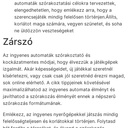
automaták szórakoztatási célokra tervezettek,
elengedhetetlen, hogy emlékezz arra, hogy a
szerencsejáték mindig felelősen történjen.Állíts,
korlátot maga számára, vegyen szünetet, és soha
ne üldözzön veszteségeket
Zárszó
Az ingyenes automaták szórakoztató és
kockázatmentes módjai, hogy élvezzük a játékgépek
izgalmát. Akár képességeidet, új játékkal szeretnél
kísérletezni, vagy csak csak jól szeretnéd érezni magad,
sok online elérhető. A cikk tippjeinek követésével
maximalizálhatod az ingyenes automata élményt és
javíthatod a szórakozás élményét ennek a népszerű
szórakozás formátumának.
Emlékezz, az ingyenes nyerőgépekkel játszás mindig
felelősségteljesen és korlátokkal történjen. Folytasd
hát,fordíts a tárcsákat, és élvezd a szórakozás