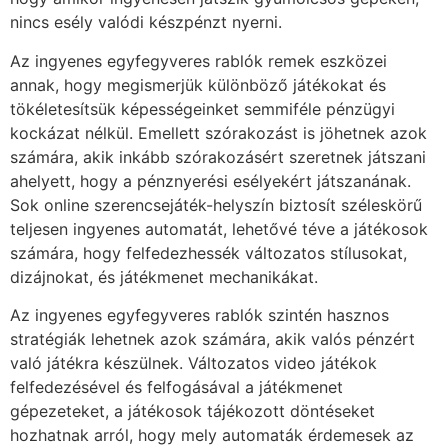
nincs esély valódi készpénzt nyerni.
Az ingyenes egyfegyveres rablók remek eszközei
annak, hogy megismerjük különböző játékokat és
tökéletesítsük képességeinket semmiféle pénzügyi
kockázat nélkül. Emellett szórakozást is jöhetnek azok
számára, akik inkább szórakozásért szeretnek játszani
ahelyett, hogy a pénznyerési esélyekért játszanának.
Sok online szerencsejáték-helyszín biztosít széleskörű
teljesen ingyenes automatát, lehetővé téve a játékosok
számára, hogy felfedezhessék változatos stílusokat,
dizájnokat, és játékmenet mechanikákat.
Az ingyenes egyfegyveres rablók szintén hasznos
stratégiák lehetnek azok számára, akik valós pénzért
való játékra készülnek. Változatos video játékok
felfedezésével és felfogásával a játékmenet
gépezeteket, a játékosok tájékozott döntéseket
hozhatnak arról, hogy mely automaták érdemesek az