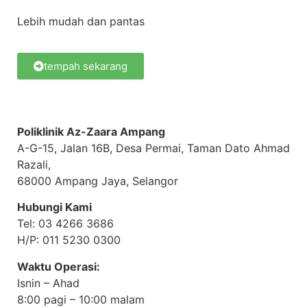
Lebih mudah dan pantas
tempah sekarang
Poliklinik Az-Zaara Ampang
A-G-15, Jalan 16B, Desa Permai, Taman Dato Ahmad
Razali,
68000 Ampang Jaya, Selangor
Hubungi Kami
Tel: 03 4266 3686
H/P: 011 5230 0300
Waktu Operasi:
Isnin – Ahad
8:00 pagi – 10:00 malam