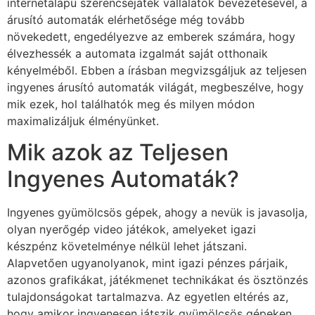
internetalapú szerencsejáték vállalatok bevezetésével, a
árusító automaták elérhetősége még tovább
növekedett, engedélyezve
az emberek számára, hogy
élvezhessék a automata izgalmát saját otthonaik
kényelméből. Ebben a írásban megvizsgáljuk az teljesen
ingyenes árusító automaták világát, megbeszélve, hogy
mik ezek, hol találhatók meg és milyen módon
maximalizáljuk élményünket.
Mik azok az Teljesen
Ingyenes Automaták?
Ingyenes gyümölcsös gépek, ahogy a nevük is javasolja,
olyan nyerőgép video játékok, amelyeket igazi
készpénz követelménye nélkül lehet játszani.
Alapvetően ugyanolyanok, mint igazi pénzes párjaik,
azonos grafikákat, játékmenet technikákat és ösztönzés
tulajdonságokat tartalmazva. Az egyetlen eltérés az,
hogy amikor ingyenesen játszik gyümölcsös gépeken,