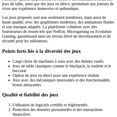
jeux de table, ainsi que des jeux en direct, permettant aux joueurs de
vivre une expérience immersive et authentique.
Les jeux proposés sont non seulement nombreux, mais aussi de
haute qualité, avec des graphismes modernes, des animations fluides
et une musique adaptée. La plateforme collabore avec des
fournisseurs de renom tels que NetEnt, Microgaming ou Evolution
Gaming, garantissant ainsi un niveau élevé de divertissement et de
sécurité pour les utilisateurs.
Points forts liés à la diversité des jeux
Large choix de machines à sous avec des thèmes variés
Jeux de table classiques comme le blackjack, la roulette et le
baccarat
Option de jeux en direct pour une expérience réaliste
Jeux avec des mécaniques innovantes et des fonctionnalités
bonus attrayantes
Qualité et fiabilité des jeux
Utilisation de logiciels certifiés et réglementés
Protection des données personnelles et des transactions
financières