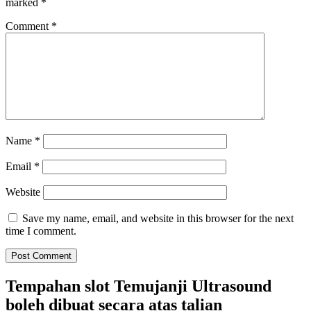
marked
*
Comment
*
Name
*
Email
*
Website
Save my name, email, and website in this browser for the next
time I comment.
Tempahan slot Temujanji Ultrasound
boleh dibuat secara atas talian