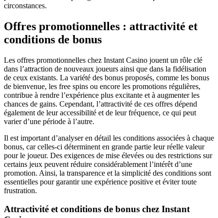
circonstances.
Offres promotionnelles : attractivité et
conditions de bonus
Les offres promotionnelles chez Instant Casino jouent un rôle clé
dans l’attraction de nouveaux joueurs ainsi que dans la fidélisation
de ceux existants. La variété des bonus proposés, comme les bonus
de bienvenue, les free spins ou encore les promotions régulières,
contribue à rendre l’expérience plus excitante et à augmenter les
chances de gains. Cependant, l’attractivité de ces offres dépend
également de leur accessibilité et de leur fréquence, ce qui peut
varier d’une période à l’autre.
Il est important d’analyser en détail les conditions associées à chaque
bonus, car celles-ci déterminent en grande partie leur réelle valeur
pour le joueur. Des exigences de mise élevées ou des restrictions sur
certains jeux peuvent réduire considérablement l’intérêt d’une
promotion. Ainsi, la transparence et la simplicité des conditions sont
essentielles pour garantir une expérience positive et éviter toute
frustration.
Attractivité et conditions de bonus chez Instant