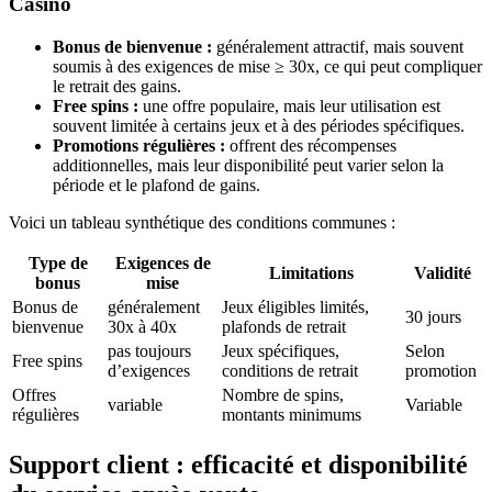
Casino
Bonus de bienvenue :
généralement attractif, mais souvent
soumis à des exigences de mise ≥ 30x, ce qui peut compliquer
le retrait des gains.
Free spins :
une offre populaire, mais leur utilisation est
souvent limitée à certains jeux et à des périodes spécifiques.
Promotions régulières :
offrent des récompenses
additionnelles, mais leur disponibilité peut varier selon la
période et le plafond de gains.
Voici un tableau synthétique des conditions communes :
Type de
Exigences de
Limitations
Validité
bonus
mise
Bonus de
généralement
Jeux éligibles limités,
30 jours
bienvenue
30x à 40x
plafonds de retrait
pas toujours
Jeux spécifiques,
Selon
Free spins
d’exigences
conditions de retrait
promotion
Offres
Nombre de spins,
variable
Variable
régulières
montants minimums
Support client : efficacité et disponibilité