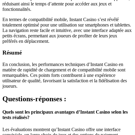
réduisant ainsi le temps d’attente pour accéder aux jeux et
fonctionnalités.
En termes de compatibilité mobile, Instant Casino s’est révélé
totalement optimisé pour une utilisation sur smartphones et tablettes.
La navigation reste facile et intuitive, avec une interface adaptée aux
petits écrans, permettant aux joueurs de profiter de leurs jeux
préférés en déplacement.
Résumé
En conclusion, les performances techniques d’Instant Casino en
matière de rapidité de chargement et de compatibilité mobile sont
remarquables. Ces points forts contribuent à une expérience
utilisateur de qualité, favorisant la satisfaction et la fidélisation des
joueurs.
Questions-réponses :
Quels sont les principaux avantages d’Instant Casino selon les
tests réalisés?
Les évaluations montrent qu’Instant Casino offre une interface
conviviale, un large choix de jeux et des options de paiement