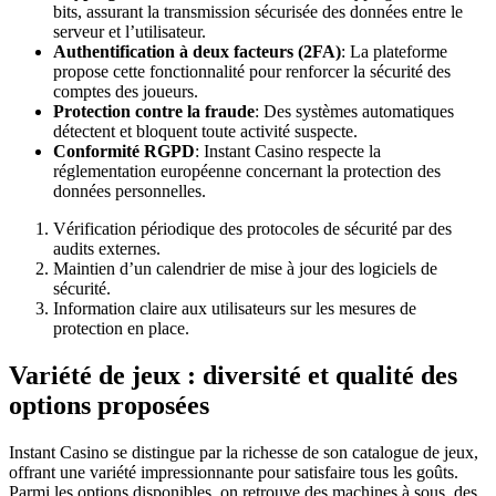
bits, assurant la transmission sécurisée des données entre le
serveur et l’utilisateur.
Authentification à deux facteurs (2FA)
: La plateforme
propose cette fonctionnalité pour renforcer la sécurité des
comptes des joueurs.
Protection contre la fraude
: Des systèmes automatiques
détectent et bloquent toute activité suspecte.
Conformité RGPD
: Instant Casino respecte la
réglementation européenne concernant la protection des
données personnelles.
Vérification périodique des protocoles de sécurité par des
audits externes.
Maintien d’un calendrier de mise à jour des logiciels de
sécurité.
Information claire aux utilisateurs sur les mesures de
protection en place.
Variété de jeux : diversité et qualité des
options proposées
Instant Casino se distingue par la richesse de son catalogue de jeux,
offrant une variété impressionnante pour satisfaire tous les goûts.
Parmi les options disponibles, on retrouve des machines à sous, des