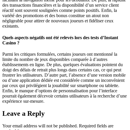
des transactions financières et la disponibilité d’un service client
réactif sont souvent soulignées comme points positifs. Enfin, la
variété des promotions et des bonus constitue un atout non
négligeable pour attirer de nouveaux joueurs et fidéliser ceux
existants.
Quels aspects négatifs ont été relevés lors des tests d’Instant
Casino ?
Parmi les critiques formulées, certains joueurs ont mentionné la
limite du nombre de jeux disponibles comparée à d’autres
établissements en ligne. De plus, quelques évaluations pointent du
doigt des délais de retrait plus longs dans certains cas, ce qui peut
frustrer les utilisateurs. D’autre part, l’absence d’une version mobile
ou d’une application dédiée est considérée comme un inconvénient
par ceux qui privilégient la jouabilité sur smartphone ou tablette.
Enfin, le manque d’options de personnalisation pour l’interface
pourrait également décevoir certains utilisateurs à la recherche d’une
expérience sur-mesure.
Leave a Reply
Your email address will not be published.
Required fields are