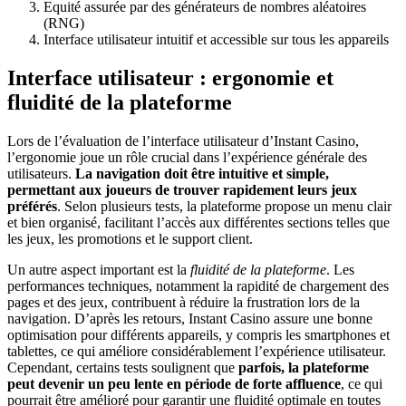
Equité assurée par des générateurs de nombres aléatoires
(RNG)
Interface utilisateur intuitif et accessible sur tous les appareils
Interface utilisateur : ergonomie et
fluidité de la plateforme
Lors de l’évaluation de l’interface utilisateur d’Instant Casino,
l’ergonomie joue un rôle crucial dans l’expérience générale des
utilisateurs.
La navigation doit être intuitive et simple,
permettant aux joueurs de trouver rapidement leurs jeux
préférés
. Selon plusieurs tests, la plateforme propose un menu clair
et bien organisé, facilitant l’accès aux différentes sections telles que
les jeux, les promotions et le support client.
Un autre aspect important est la
fluidité de la plateforme
. Les
performances techniques, notamment la rapidité de chargement des
pages et des jeux, contribuent à réduire la frustration lors de la
navigation. D’après les retours, Instant Casino assure une bonne
optimisation pour différents appareils, y compris les smartphones et
tablettes, ce qui améliore considérablement l’expérience utilisateur.
Cependant, certains tests soulignent que
parfois, la plateforme
peut devenir un peu lente en période de forte affluence
, ce qui
pourrait être amélioré pour garantir une fluidité optimale en toutes