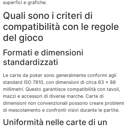
superfici e grafiche.
Quali sono i criteri di
compatibilità con le regole
del gioco
Formati e dimensioni
standardizzati
Le carte da poker sono generalmente conformi agli
standard ISO 7810, con dimensioni di circa 63 x 88
millimetri. Questo garantisce compatibilità con tavoli,
mazzi e accessori di diverse marche. Carte di
dimensioni non convenzionali possono creare problemi
di mescolamento e confronti visivi durante le partite.
Uniformità nelle carte di un