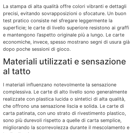
La stampa di alta qualità offre colori vibranti e dettagli
precisi, evitando sovrapposizioni o sfocature. Un buon
test pratico consiste nel sfregare leggermente la
superficie; le carte di livello superiore resistono ai graffi
e mantengono l’aspetto originale più a lungo. Le carte
economiche, invece, spesso mostrano segni di usura già
dopo poche sessioni di gioco.
Materiali utilizzati e sensazione
al tatto
I materiali influenzano notevolmente la sensazione
complessiva. Le carte di alto livello sono generalmente
realizzate con plastica lucida o sintetici di alta qualità,
che offrono una sensazione liscia e solida. Le carte di
carta patinata, con uno strato di rivestimento plastico,
sono più durevoli rispetto a quelle di carta semplice,
migliorando la scorrevolezza durante il mescolamento e