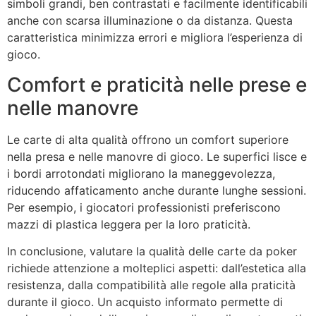
simboli grandi, ben contrastati e facilmente identificabili
anche con scarsa illuminazione o da distanza. Questa
caratteristica minimizza errori e migliora l’esperienza di
gioco.
Comfort e praticità nelle prese e
nelle manovre
Le carte di alta qualità offrono un comfort superiore
nella presa e nelle manovre di gioco. Le superfici lisce e
i bordi arrotondati migliorano la maneggevolezza,
riducendo affaticamento anche durante lunghe sessioni.
Per esempio, i giocatori professionisti preferiscono
mazzi di plastica leggera per la loro praticità.
In conclusione, valutare la qualità delle carte da poker
richiede attenzione a molteplici aspetti: dall’estetica alla
resistenza, dalla compatibilità alle regole alla praticità
durante il gioco. Un acquisto informato permette di