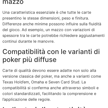
mazzo
Una caratteristica essenziale è che tutte le carte
presentino le stesse dimensioni, peso e finitura.
Differenze anche minime possono influire sulla fluidità
del gioco. Ad esempio, un mazzo con variazioni di
spessore tra le carte potrebbe richiedere aggiustamenti
continui durante le manovre.
Compatibilità con le varianti di
poker più diffuse
Carte di qualità devono essere adatte non solo alla
versione classica del poker, ma anche a varianti come
Texas Hold’em, Omaha e Seven Card Stud. La
compatibilità si conferma anche attraverso simboli e
colori standardizzati, facilitando la comprensione e
l’applicazione delle regole.