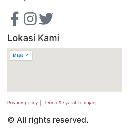
Lokasi Kami
Privacy policy
│
Terma & syarat temujanji
© All rights reserved.