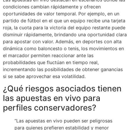
condiciones cambian rápidamente y ofrecen
oportunidades de valor temporal. Por ejemplo, en un
partido de fútbol en el que un equipo recibe una tarjeta
roja, la cuota para la victoria del equipo restante puede
disminuir rápidamente, brindando una oportunidad clara
para apostar con valor. Además, en deportes con alta
dinámica como baloncesto o tenis, los movimientos en
el marcador permiten reaccionar ante las
probabilidades que fluctúan en tiempo real,
incrementando las posibilidades de obtener ganancias
si se sabe aprovechar esa volatilidad.
¿Qué riesgos asociados tienen
las apuestas en vivo para
perfiles conservadores?
“Las apuestas en vivo pueden ser peligrosas
para quienes prefieren estabilidad y menor