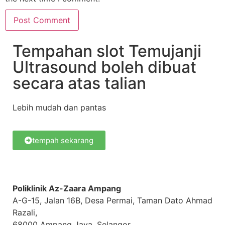
Tempahan slot Temujanji
Ultrasound boleh dibuat
secara atas talian
Lebih mudah dan pantas
tempah sekarang
Poliklinik Az-Zaara Ampang
A-G-15, Jalan 16B, Desa Permai, Taman Dato Ahmad
Razali,
68000 Ampang Jaya, Selangor