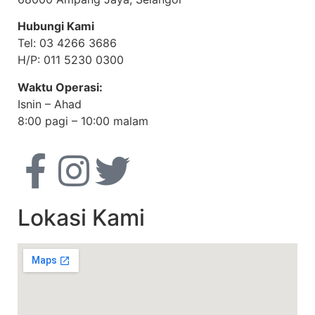
Hubungi Kami
Tel: 03 4266 3686
H/P: 011 5230 0300
Waktu Operasi:
Isnin – Ahad
8:00 pagi – 10:00 malam
Lokasi Kami