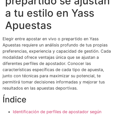
prepartido se ajustan
a tu estilo en Yass
Apuestas
Elegir entre apostar en vivo o prepartido en Yass
Apuestas requiere un análisis profundo de tus propias
preferencias, experiencia y capacidad de gestión. Cada
modalidad ofrece ventajas única que se ajustan a
diferentes perfiles de apostador. Conocer las
características específicas de cada tipo de apuesta,
junto con técnicas para maximizar su potencial, te
permitirá tomar decisiones informadas y mejorar tus
resultados en las apuestas deportivas.
Índice
Identificación de perfiles de apostador según