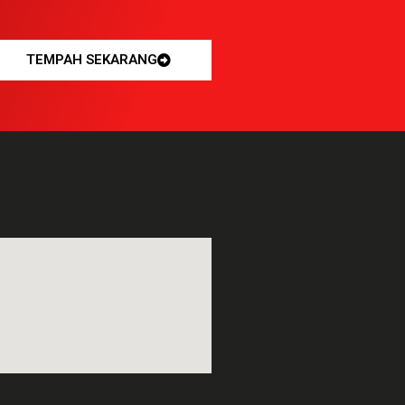
TEMPAH SEKARANG