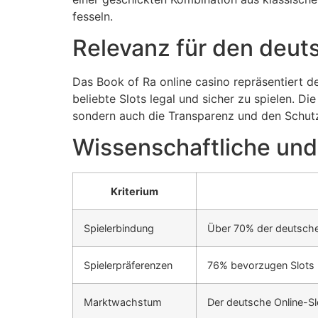
fesseln.
Relevanz für den deut
Das Book of Ra online casino repräsentiert de
beliebte Slots legal und sicher zu spielen. Di
sondern auch die Transparenz und den Schutz
Wissenschaftliche und
Kriterium
Spielerbindung
Über 70% der deutsche
Spielerpräferenzen
76% bevorzugen Slots
Marktwachstum
Der deutsche Online-Sl