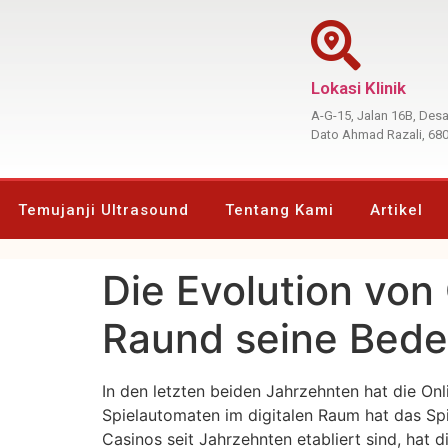
Lokasi Klinik
A-G-15, Jalan 16B, Des
Dato Ahmad Razali, 68
Temujanji Ultrasound
Tentang Kami
Artikel
Die Evolution von
Raund seine Bede
In den letzten beiden Jahrzehnten hat die On
Spielautomaten im digitalen Raum hat das Sp
Casinos seit Jahrzehnten etabliert sind, hat 