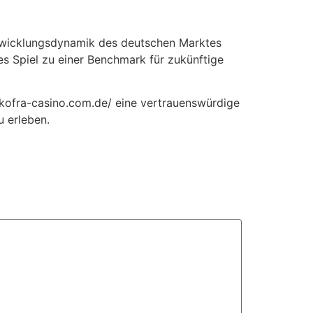
twicklungsdynamik des deutschen Marktes
es Spiel zu einer Benchmark für zukünftige
okofra-casino.com.de/ eine vertrauenswürdige
u erleben.