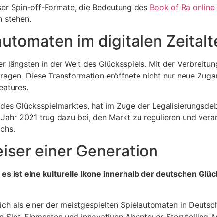
eser Spin-off-Formate, die Bedeutung des
Book of Ra online
n stehen.
automaten im digitalen Zeitalt
r längsten in der Welt des Glücksspiels. Mit der Verbreitun
tragen. Diese Transformation eröffnete nicht nur neue Zug
eatures.
 des Glücksspielmarktes, hat im Zuge der Legalisierungsde
m Jahr 2021 trug dazu bei, den Markt zu regulieren und ver
uchs.
iser einer Generation
 – es ist eine kulturelle Ikone innerhalb der deutschen Glü
ich als einer der meistgespielten Spielautomaten in Deutsch
n Slot-Elementen und innovativen Abenteuer-Storytelling-Me