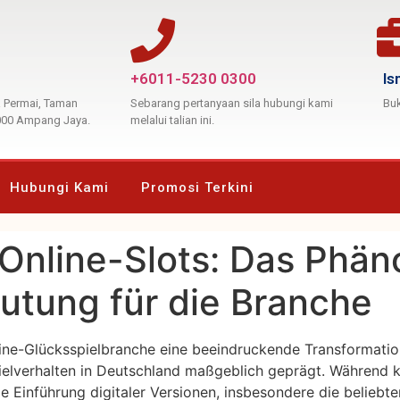
+6011-5230 0300
Is
a Permai, Taman
Sebarang pertanyaan sila hubungi kami
Buk
000 Ampang Jaya.
melalui talian ini.
Hubungi Kami
Promosi Terkini
 Online-Slots: Das Phä
utung für die Branche
line-Glücksspielbranche eine beeindruckende Transformatio
ielverhalten in Deutschland maßgeblich geprägt. Während k
die Einführung digitaler Versionen, insbesondere die belieb