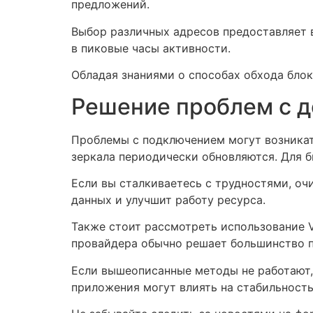
предложений.
Выбор различных адресов предоставляет 
в пиковые часы активности.
Обладая знаниями о способах обхода блок
Решение проблем с д
Проблемы с подключением могут возникать
зеркала периодически обновляются. Для 
Если вы сталкиваетесь с трудностями, о
данных и улучшит работу ресурса.
Также стоит рассмотреть использование 
провайдера обычно решает большинство 
Если вышеописанные методы не работают,
приложения могут влиять на стабильность