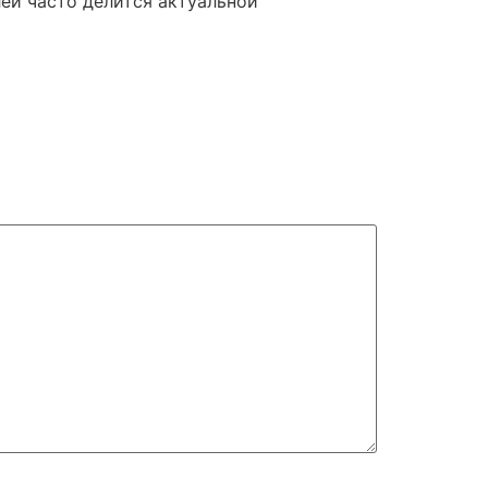
ей часто делится актуальной