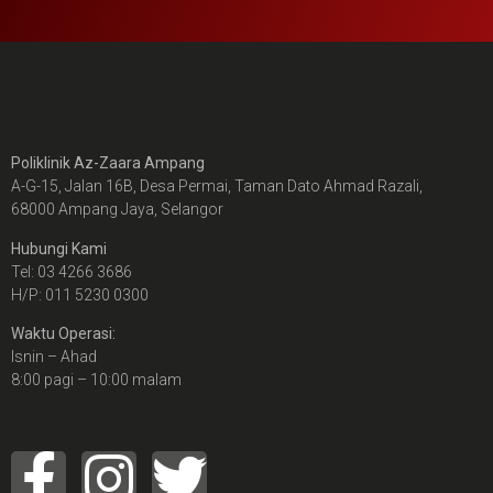
Poliklinik Az-Zaara Ampang
A-G-15, Jalan 16B, Desa Permai, Taman Dato Ahmad Razali,
68000 Ampang Jaya, Selangor
Hubungi Kami
Tel: 03 4266 3686
H/P: 011 5230 0300
Waktu Operasi:
Isnin – Ahad
8:00 pagi – 10:00 malam