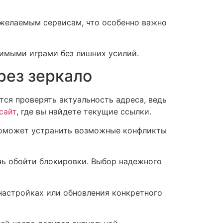
желаемым сервисам, что особенно важно
бимыми играми без лишних усилий.
рез зеркало
ся проверять актуальность адреса, ведь
сайт
, где вы найдете текущие ссылки.
 поможет устранить возможные конфликты
чь обойти блокировки. Выбор надежного
настройках или обновления конкретного