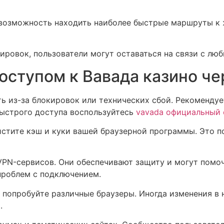
возможность находить наиболее быстрые маршруты к 
ировок, пользователи могут оставаться на связи с лю
оступом к Вавада казино че
 из-за блокировок или технических сбой. Рекомендует
быстрого доступа воспользуйтесь
vavada официальный 
чистите кэш и куки вашей браузерной программы. Это
VPN-сервисов. Они обеспечивают защиту и могут помо
проблем с подключением.
 попробуйте различные браузеры. Иногда изменения в 
.