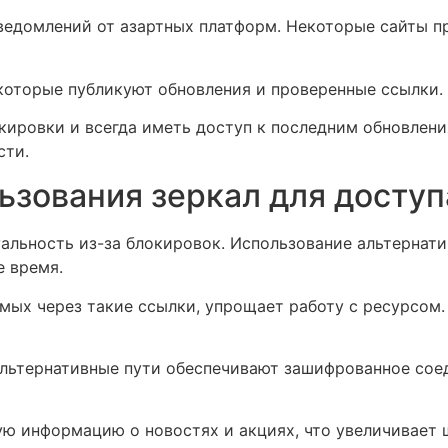
ведомлений от азартных платформ. Некоторые сайты п
которые публикуют обновления и проверенные ссылки. 
кировки и всегда иметь доступ к последним обновлен
сти.
зования зеркал для доступа
альность из-за блокировок. Использование альтернати
е время.
мых через такие ссылки, упрощает работу с ресурсом.
Альтернативные пути обеспечивают зашифрованное сое
ую информацию о новостях и акциях, что увеличивает