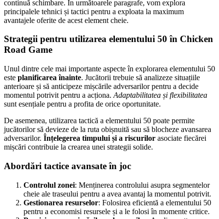
continuă schimbare. În următoarele paragrafe, vom explora
principalele tehnici și tactici pentru a exploata la maximum
avantajele oferite de acest element cheie.
Strategii pentru utilizarea elementului 50 în Chicken
Road Game
Unul dintre cele mai importante aspecte în explorarea elementului 50
este
planificarea înainte
. Jucătorii trebuie să analizeze situațiile
anterioare și să anticipeze mișcările adversarilor pentru a decide
momentul potrivit pentru a acționa.
Adaptabilitatea și flexibilitatea
sunt esențiale pentru a profita de orice oportunitate.
De asemenea, utilizarea tactică a elementului 50 poate permite
jucătorilor să devieze de la ruta obișnuită sau să blocheze avansarea
adversarilor.
Înțelegerea timpului și a riscurilor
asociate fiecărei
mișcări contribuie la crearea unei strategii solide.
Abordări tactice avansate în joc
Controlul zonei
: Menținerea controlului asupra segmentelor
cheie ale traseului pentru a avea avantaj la momentul potrivit.
Gestionarea resurselor
: Folosirea eficientă a elementului 50
pentru a economisi resursele și a le folosi în momente critice.