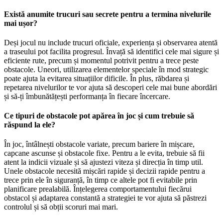
Există anumite trucuri sau secrete pentru a termina nivelurile
mai ușor?
Deși jocul nu include trucuri oficiale, experiența și observarea atentă
a traseului pot facilita progresul. Învață să identifici cele mai sigure și
eficiente rute, precum și momentul potrivit pentru a trece peste
obstacole. Uneori, utilizarea elementelor speciale în mod strategic
poate ajuta la evitarea situațiilor dificile. În plus, răbdarea și
repetarea nivelurilor te vor ajuta să descoperi cele mai bune abordări
și să-ți îmbunătățești performanța în fiecare încercare.
Ce tipuri de obstacole pot apărea în joc și cum trebuie să
răspund la ele?
În joc, întâlnești obstacole variate, precum bariere în mișcare,
capcane ascunse și obstacole fixe. Pentru a le evita, trebuie să fii
atent la indicii vizuale și să ajustezi viteza și direcția în timp util.
Unele obstacole necesită mișcări rapide și decizii rapide pentru a
trece prin ele în siguranță, în timp ce altele pot fi evitabile prin
planificare prealabilă. Înțelegerea comportamentului fiecărui
obstacol și adaptarea constantă a strategiei te vor ajuta să păstrezi
controlul și să obții scoruri mai mari.