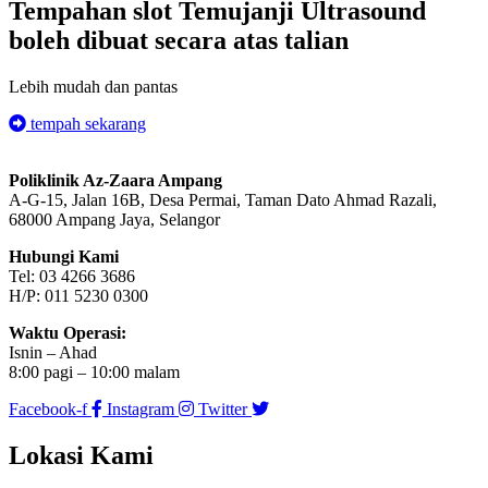
Tempahan slot Temujanji Ultrasound
boleh dibuat secara atas talian
Lebih mudah dan pantas
tempah sekarang
Poliklinik Az-Zaara Ampang
A-G-15, Jalan 16B, Desa Permai, Taman Dato Ahmad Razali,
68000 Ampang Jaya, Selangor
Hubungi Kami
Tel: 03 4266 3686
H/P: 011 5230 0300
Waktu Operasi:
Isnin – Ahad
8:00 pagi – 10:00 malam
Facebook-f
Instagram
Twitter
Lokasi Kami