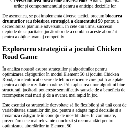
Previzionarea mișcărilor adversarilor
: Analiza pattern-
urilor și comportamentului pentru a anticipa deciziile lor.
De asemenea, se pot implementa diverse tactici, precum
blocarea
drumurilor
sau
folosirea strategică a elementului 50
pentru a
decredibiliza planurile adversului. În cele din urmă, succesul
depinde de capacitatea jucătorilor de a combina aceste abordări
pentru a obține avantaj competitiv.
Explorarea strategică a jocului Chicken
Road Game
În analiza noastră asupra strategiilor și algoritmilor pentru
optimizarea câștigurilor în modul Element 50 al jocului Chicken
Road, am identificat o serie de tehnici eficiente care pot fi adaptate
pentru a obține rezultate maxime. Prin aplicarea unor algoritmi bine
structurați, jucătorii pot crește semnificativ șansele de a beneficia de
recompense mai mari și de a avansa mai rapid în joc.
Este esențial ca strategiile dezvoltate să fie flexibile și să țină cont de
variabilitatea situațiilor din joc, pentru a adapta rapid deciziile și a
maximiza câștigurile în condiții de incertitudine. În continuare,
prezentăm cele mai relevante concluzii și recomandări pentru
optimizarea abordărilor în Element 50.