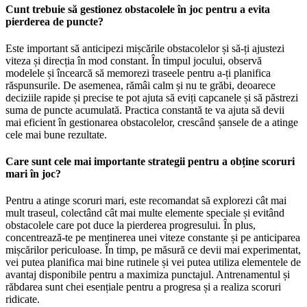
Cunt trebuie să gestionez obstacolele în joc pentru a evita
pierderea de puncte?
Este important să anticipezi mișcările obstacolelor și să-ți ajustezi
viteza și direcția în mod constant. În timpul jocului, observă
modelele și încearcă să memorezi traseele pentru a-ți planifica
răspunsurile. De asemenea, rămâi calm și nu te grăbi, deoarece
deciziile rapide și precise te pot ajuta să eviți capcanele și să păstrezi
suma de puncte acumulată. Practica constantă te va ajuta să devii
mai eficient în gestionarea obstacolelor, crescând șansele de a atinge
cele mai bune rezultate.
Care sunt cele mai importante strategii pentru a obține scoruri
mari în joc?
Pentru a atinge scoruri mari, este recomandat să explorezi cât mai
mult traseul, colectând cât mai multe elemente speciale și evitând
obstacolele care pot duce la pierderea progresului. În plus,
concentrează-te pe menținerea unei viteze constante și pe anticiparea
mișcărilor periculoase. În timp, pe măsură ce devii mai experimentat,
vei putea planifica mai bine rutinele și vei putea utiliza elementele de
avantaj disponibile pentru a maximiza punctajul. Antrenamentul și
răbdarea sunt chei esențiale pentru a progresa și a realiza scoruri
ridicate.