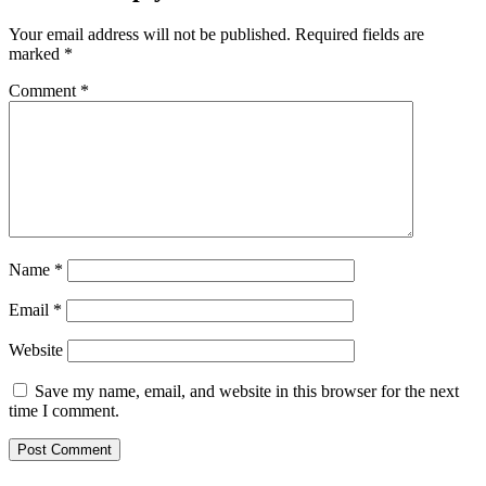
Your email address will not be published.
Required fields are
marked
*
Comment
*
Name
*
Email
*
Website
Save my name, email, and website in this browser for the next
time I comment.