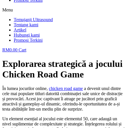
Promosi Terkini
Menu
Temujanji Ultrasound
Tentang kami
Artikel
Hubungi kami
Promosi Terkini
RM
0.00
Cart
Explorarea strategică a jocului
Chicken Road Game
În lumea jocurilor online,
chicken road game
a devenit unul dintre
cele mai populare titluri datorită combinației sale unice de distracție
și provocări. Acest joc captivant îi atrage pe jucători prin grafică
atractivă și gameplay-ul dinamic, oferindu-le oportunitatea de a-și
testa abilitățile într-un mediu plin de surprize.
Un element esențial al jocului este elementul 50, care adaugă un
nivel suplimentar de complexitate și strategie. Înțelegerea rolului și