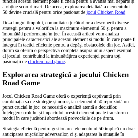
funcției acestui element poate fi cheia pentru a avansa mai departe și
a obține scoruri mari. De aceea, explorarea detaliată a elementului
50 devine crucială pentru orice pasionat de
jocul Chicken Road
.
De-a lungul timpului, comunitatea jucătorilor a descoperit diverse
strategii pentru a valorifica la maximum elementul 50 și pentru a
îmbunătăți performanța în joc. În această articol vom analiza
principalele caracteristici ale acestui element și modul în care poate fi
integrat în tactici eficiente pentru a depăși obstacolele din joc. Astfel,
dorim să oferim o perspectivă completă asupra unui aspect esențial
al jocului, contribuind la îmbunătățirea experienței pentru toți
pasionații de
chicken road game
.
Explorarea strategică a jocului Chicken
Road Game
Jocul Chicken Road Game oferă o experiență captivantă prin
combinația sa de strategie și noroc, iar elementul 50 reprezintă un
punct crucial în joc, ce necesită o analiză atentă a deciziilor.
Înțelegerea rolului și impactului acestui element poate transforma
modul în care jucătorii abordează provocările de pe drum.
Strategia eficientă pentru gestionarea elementului 50 implică nu doar
anticiparea mișcărilor adversarilor, ci și adaptarea la situațiile în