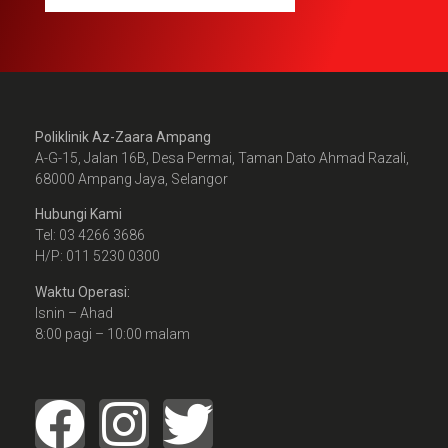
Poliklinik Az-Zaara Ampang
A-G-15, Jalan 16B, Desa Permai, Taman Dato Ahmad Razali,
68000 Ampang Jaya, Selangor
Hubungi Kami
Tel: 03 4266 3686
H/P: 011 5230 0300
Waktu Operasi:
Isnin – Ahad
8:00 pagi – 10:00 malam