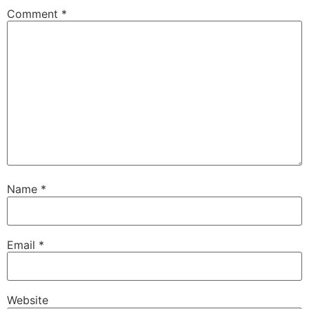
Comment
*
Name
*
Email
*
Website