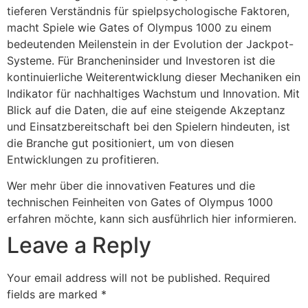
tieferen Verständnis für spielpsychologische Faktoren,
macht Spiele wie Gates of Olympus 1000 zu einem
bedeutenden Meilenstein in der Evolution der Jackpot-
Systeme. Für Brancheninsider und Investoren ist die
kontinuierliche Weiterentwicklung dieser Mechaniken ein
Indikator für nachhaltiges Wachstum und Innovation. Mit
Blick auf die Daten, die auf eine steigende Akzeptanz
und Einsatzbereitschaft bei den Spielern hindeuten, ist
die Branche gut positioniert, um von diesen
Entwicklungen zu profitieren.
Wer mehr über die innovativen Features und die
technischen Feinheiten von Gates of Olympus 1000
erfahren möchte, kann sich ausführlich hier informieren.
Leave a Reply
Your email address will not be published.
Required
fields are marked
*