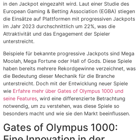
in den Jackpot eingezahlt wird. Laut einer Studie des
European Gaming & Betting Association (EGBA) stiegen
die Einsätze auf Plattformen mit progressiven Jackpots
im Jahr 2023 durchschnittlich um 22%, was die
Attraktivität und das Engagement der Spieler
unterstreicht.
Beispiele für bekannte progressive Jackpots sind Mega
Moolah, Mega Fortune oder Hall of Gods. Diese Spiele
haben bereits mehrere Rekordgewinne verzeichnet, was
die Bedeutung dieser Mechanik für die Branche
unterstreicht. Doch mit der Entwicklung neuer Spiele
wie
Erfahre mehr über Gates of Olympus 1000 und
seine Features
, wird eine differenzierte Betrachtung
notwendig, um zu verstehen, was diese Spiele so
besonders macht und wie sie den Markt beeinflussen.
Gates of Olympus 1000:
Eine Innovation in der