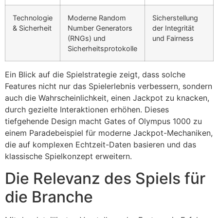
Technologie
Moderne Random
Sicherstellung
& Sicherheit
Number Generators
der Integrität
(RNGs) und
und Fairness
Sicherheitsprotokolle
Ein Blick auf die Spielstrategie zeigt, dass solche
Features nicht nur das Spielerlebnis verbessern, sondern
auch die Wahrscheinlichkeit, einen Jackpot zu knacken,
durch gezielte Interaktionen erhöhen. Dieses
tiefgehende Design macht Gates of Olympus 1000 zu
einem Paradebeispiel für moderne Jackpot-Mechaniken,
die auf komplexen Echtzeit-Daten basieren und das
klassische Spielkonzept erweitern.
Die Relevanz des Spiels für
die Branche