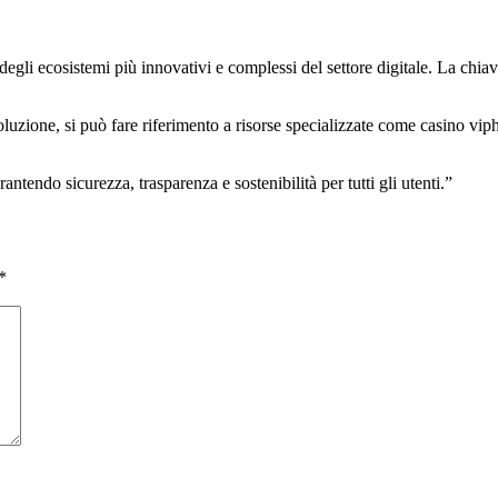
gli ecosistemi più innovativi e complessi del settore digitale. La chiav
zione, si può fare riferimento a risorse specializzate come casino viphi
antendo sicurezza, trasparenza e sostenibilità per tutti gli utenti.”
*