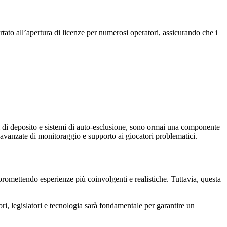
ortato all’apertura di licenze per numerosi operatori, assicurando che i
i di deposito e sistemi di auto-esclusione, sono ormai una componente
 avanzate di monitoraggio e supporto ai giocatori problematici.
romettendo esperienze più coinvolgenti e realistiche. Tuttavia, questa
ori, legislatori e tecnologia sarà fondamentale per garantire un