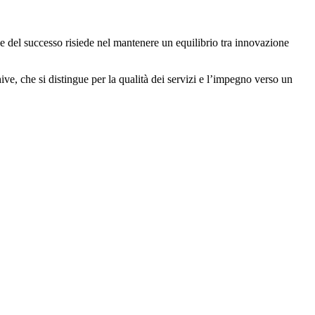
e del successo risiede nel mantenere un equilibrio tra innovazione
ve, che si distingue per la qualità dei servizi e l’impegno verso un