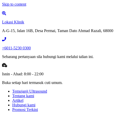
Skip to content
Lokasi Klinik
A-G-15, Jalan 16B, Desa Permai, Taman Dato Ahmad Razali, 68000
+6011-5230 0300
Sebarang pertanyaan sila hubungi kami melalui talian ini.
Isnin - Ahad: 8:00 - 22:00
Buka setiap hari termasuk cuti umum.
Temujanji Ultrasound
Tentang kami
Artikel
Hubungi kami
Promosi Terkini