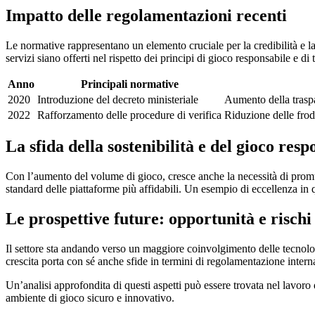
Impatto delle regolamentazioni recenti
Le normative rappresentano un elemento cruciale per la credibilità e la 
servizi siano offerti nel rispetto dei principi di gioco responsabile e di
Anno
Principali normative
2020
Introduzione del decreto ministeriale
Aumento della traspa
2022
Rafforzamento delle procedure di verifica
Riduzione delle frodi
La sfida della sostenibilità e del gioco resp
Con l’aumento del volume di gioco, cresce anche la necessità di promu
standard delle piattaforme più affidabili. Un esempio di eccellenza in
Le prospettive future: opportunità e rischi
Il settore sta andando verso un maggiore coinvolgimento delle tecnolog
crescita porta con sé anche sfide in termini di regolamentazione intern
Un’analisi approfondita di questi aspetti può essere trovata nel lavoro 
ambiente di gioco sicuro e innovativo.