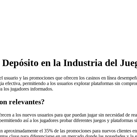
 Depósito en la Industria del Jue
 usuario y las promociones que ofrecen los casinos en línea desempeñan
ia efectiva, permitiendo a los usuarios explorar plataformas sin compromi
ra los jugadores informados.
son relevantes?
recen a los nuevos usuarios para que puedan jugar sin necesidad de rea
 permitiendo así a los jugadores probar diferentes juegos y plataformas s
ntan aproximadamente el 35% de las promociones para nuevos clientes en
 clave para diferenciarse en un mercado donde las novedades y la exp