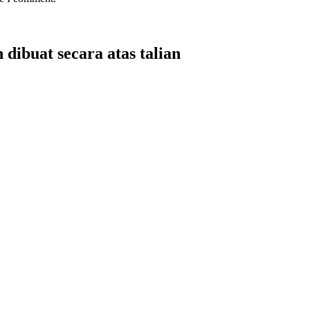
dibuat secara atas talian