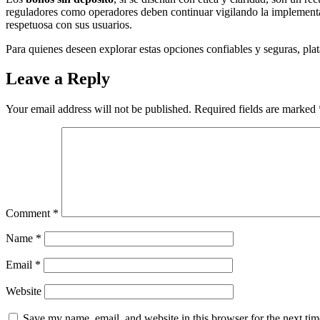
reguladores como operadores deben continuar vigilando la implementac
respetuosa con sus usuarios.
Para quienes deseen explorar estas opciones confiables y seguras, pla
Leave a Reply
Your email address will not be published.
Required fields are marked
Comment
*
Name
*
Email
*
Website
Save my name, email, and website in this browser for the next ti