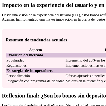
Impacto en la experiencia del usuario y en 
Desde una visión de la experiencia del usuario (UX), estos bonos actú
Además, han fomentado una mayor innovación en la oferta de juegos 
Resumen de tendencias actuales
Aspecto
Evolución del mercado
Popularidad
Incremento del 20% en los
Regulaciones
Implementaciones más estric
Estrategias de los operadores
Personalización
Ofertas ajustadas a perfiles
Integración con programas de fidelidad
Mejoras en la retención y 
Reflexión final: ¿Son los bonos sin depósit
Los
bonos sin depósito
, si se diseñan con ética y claridad, son un r