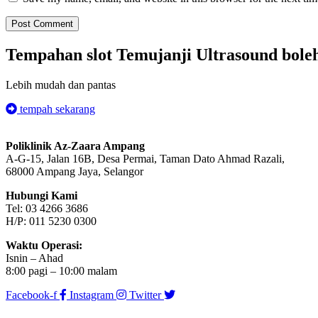
Tempahan slot Temujanji Ultrasound boleh 
Lebih mudah dan pantas
tempah sekarang
Poliklinik Az-Zaara Ampang
A-G-15, Jalan 16B, Desa Permai, Taman Dato Ahmad Razali,
68000 Ampang Jaya, Selangor
Hubungi Kami
Tel: 03 4266 3686
H/P: 011 5230 0300
Waktu Operasi:
Isnin – Ahad
8:00 pagi – 10:00 malam
Facebook-f
Instagram
Twitter