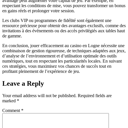
avantage peut augmenter votre capital de jeu. Par exemple, en
respectant les conditions de mise, vous pouvez transformer un bonus
en gains réels et prolonger votre session.
Les clubs VIP ou programmes de fidélité sont également une
ressource précieuse pour obtenir des avantages exclusifs, comme des
invitations à des événements ou des accès privilégiés aux tables haut
de gamme.
En conclusion, jouer efficacement au casino en Logne nécessite une
combinaison de gestion rigoureuse, de techniques adaptées aux jeux,
d’analyse de l’environnement et d’utilisation optimale des outils
numériques, tout en respectant les particularités locales. En suivant
ces stratégies, vous maximisez vos chances de succès tout en
profitant pleinement de l’expérience de jeu.
Leave a Reply
Your email address will not be published.
Required fields are
marked
*
Comment
*