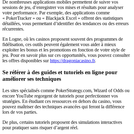
De nombreuses applications mobiles permettent de suivre vos
sessions de jeu, d’enregistrer vos mises et résultats pour analyser
votre performance. Par exemple, des applications comme
« PokerTracker » ou « Blackjack Excel » offrent des statistiques
détaillées, vous permettant d’identifier des tendances ou des erreurs
récurrentes.
En Logne, où les casinos proposent souvent des programmes de
fidélisation, ces outils peuvent également vous aider à mieux
exploiter les bonus et les promotions en fonction de votre style de
jeu. Pour en savoir plus sur ces opportunités, vous pouvez consulter
les offres disponibles sur
https://dragoniacasino.fr
.
Se référer à des guides et tutoriels en ligne pour
améliorer ses techniques
Les sites spécialisés comme PokerStrategy.com, Wizard of Odds ou
encore YouTube regorgent de tutoriels pour perfectionner vos
stratégies. En étudiant ces ressources en dehors du casino, vous
pouvez maîtriser des techniques avancées qui feront la différence
lors de vos parties.
De plus, certains tutoriels proposent des simulations interactives
pour pratiquer sans risquer d’argent réel.