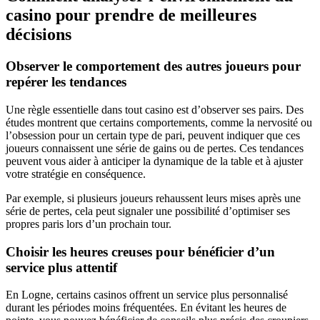
casino pour prendre de meilleures
décisions
Observer le comportement des autres joueurs pour
repérer les tendances
Une règle essentielle dans tout casino est d’observer ses pairs. Des
études montrent que certains comportements, comme la nervosité ou
l’obsession pour un certain type de pari, peuvent indiquer que ces
joueurs connaissent une série de gains ou de pertes. Ces tendances
peuvent vous aider à anticiper la dynamique de la table et à ajuster
votre stratégie en conséquence.
Par exemple, si plusieurs joueurs rehaussent leurs mises après une
série de pertes, cela peut signaler une possibilité d’optimiser ses
propres paris lors d’un prochain tour.
Choisir les heures creuses pour bénéficier d’un
service plus attentif
En Logne, certains casinos offrent un service plus personnalisé
durant les périodes moins fréquentées. En évitant les heures de