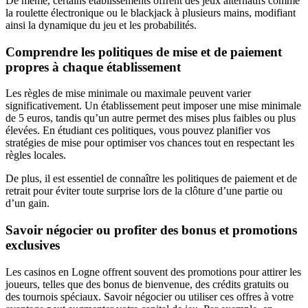
De même, certains établissements offrent des jeux alternatifs comme
la roulette électronique ou le blackjack à plusieurs mains, modifiant
ainsi la dynamique du jeu et les probabilités.
Comprendre les politiques de mise et de paiement
propres à chaque établissement
Les règles de mise minimale ou maximale peuvent varier
significativement. Un établissement peut imposer une mise minimale
de 5 euros, tandis qu’un autre permet des mises plus faibles ou plus
élevées. En étudiant ces politiques, vous pouvez planifier vos
stratégies de mise pour optimiser vos chances tout en respectant les
règles locales.
De plus, il est essentiel de connaître les politiques de paiement et de
retrait pour éviter toute surprise lors de la clôture d’une partie ou
d’un gain.
Savoir négocier ou profiter des bonus et promotions
exclusives
Les casinos en Logne offrent souvent des promotions pour attirer les
joueurs, telles que des bonus de bienvenue, des crédits gratuits ou
des tournois spéciaux. Savoir négocier ou utiliser ces offres à votre