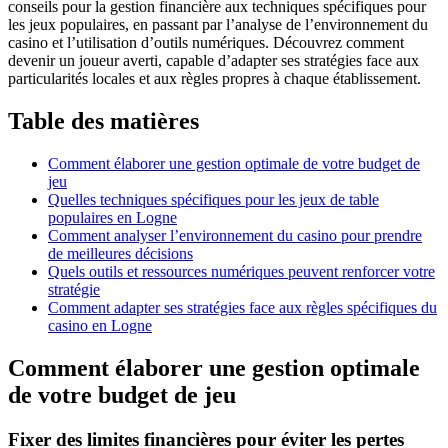
conseils pour la gestion financière aux techniques spécifiques pour
les jeux populaires, en passant par l’analyse de l’environnement du
casino et l’utilisation d’outils numériques. Découvrez comment
devenir un joueur averti, capable d’adapter ses stratégies face aux
particularités locales et aux règles propres à chaque établissement.
Table des matières
Comment élaborer une gestion optimale de votre budget de
jeu
Quelles techniques spécifiques pour les jeux de table
populaires en Logne
Comment analyser l’environnement du casino pour prendre
de meilleures décisions
Quels outils et ressources numériques peuvent renforcer votre
stratégie
Comment adapter ses stratégies face aux règles spécifiques du
casino en Logne
Comment élaborer une gestion optimale
de votre budget de jeu
Fixer des limites financières pour éviter les pertes