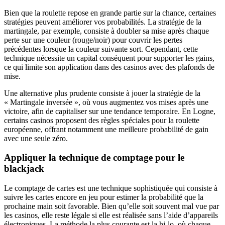
Bien que la roulette repose en grande partie sur la chance, certaines
stratégies peuvent améliorer vos probabilités. La stratégie de la
martingale, par exemple, consiste à doubler sa mise après chaque
perte sur une couleur (rouge/noir) pour couvrir les pertes
précédentes lorsque la couleur suivante sort. Cependant, cette
technique nécessite un capital conséquent pour supporter les gains,
ce qui limite son application dans des casinos avec des plafonds de
mise.
Une alternative plus prudente consiste à jouer la stratégie de la
« Martingale inversée », où vous augmentez vos mises après une
victoire, afin de capitaliser sur une tendance temporaire. En Logne,
certains casinos proposent des règles spéciales pour la roulette
européenne, offrant notamment une meilleure probabilité de gain
avec une seule zéro.
Appliquer la technique de comptage pour le
blackjack
Le comptage de cartes est une technique sophistiquée qui consiste à
suivre les cartes encore en jeu pour estimer la probabilité que la
prochaine main soit favorable. Bien qu’elle soit souvent mal vue par
les casinos, elle reste légale si elle est réalisée sans l’aide d’appareils
électroniques. La méthode la plus courante est la hi-lo, où chaque