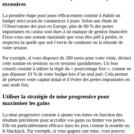
excessives
La première étape pour jouer efficacement consiste à établir un
budget strict avant de commencer à jouer. Selon une étude de
l’Observatoire des jeux en Europe, plus de 60 % des pertes
importantes en casino sont dues à un manque de gestion financière.
Fixez-vous une somme maximale que vous êtes prêt à perdre, et
respectez-la quelle que soit l’envie de continuer ou la réussite de
votre session.
Par exemple, si vous disposez de 200 euros pour votre visite, divisez
cette somme en sessions ou en sessions quotidiennes. Un bon
conseil consiste à utiliser la règle du « pourcentage fixe », comme ne
pas dépasser 10 % de votre budget lors d’un seul pari. Cela permet
de préserver votre capital initial et d’éviter des pertes importantes en
une seule fois.
Utiliser la stratégie de mise progressive pour
maximiser les gains
La mise progressive consiste à ajuster vos mises en fonction des
résultats précédents pour accroître vos gains ou limiter vos pertes.
Elle est particulièrement efficace dans les jeux comme la roulette ou
le blackjack. Par exemple, si vous gagnez une mise, vous pouvez