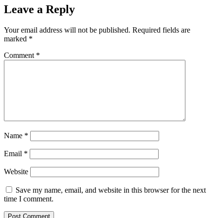
Leave a Reply
Your email address will not be published.
Required fields are
marked
*
Comment
*
Name
*
Email
*
Website
Save my name, email, and website in this browser for the next
time I comment.