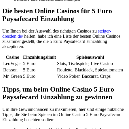
Die besten Online Casinos für 5 Euro
Paysafecard Einzahlung
Um Ihnen bei der Auswahl des richtigen Casinos zu
steiger-
dresden.de/
helfen, habe ich eine Liste der besten Online Casinos
zusammengestellt, die die 5 Euro Paysafecard Einzahlung
akzeptieren:
Casino
Einzahlungslimit
Spieleauswahl
LeoVegas
5 Euro
Slots, Tischspiele, Live Casino
Betsson
5 Euro
Roulette, Blackjack, Spielautomaten
Mr. Green
5 Euro
Video Poker, Baccarat, Craps
Tipps, um beim Online Casino 5 Euro
Paysafecard Einzahlung zu gewinnen
Um Ihre Gewinnchancen zu maximieren, hier sind einige nützliche
Tipps, die Sie beim Spielen im Online Casino 5 Euro Paysafecard
Einzahlung beachten sollten: