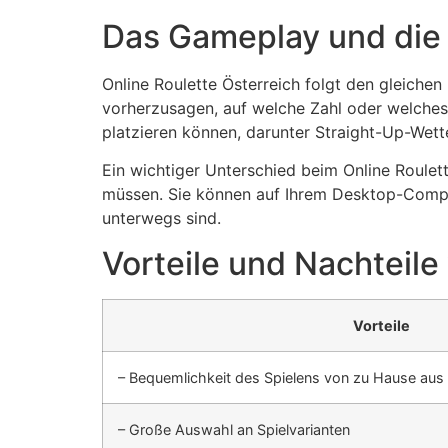
Das Gameplay und die 
Online Roulette Österreich folgt den gleichen 
vorherzusagen, auf welche Zahl oder welches 
platzieren können, darunter Straight-Up-Wett
Ein wichtiger Unterschied beim Online Roulett
müssen. Sie können auf Ihrem Desktop-Comput
unterwegs sind.
Vorteile und Nachteile
Vorteile
– Bequemlichkeit des Spielens von zu Hause aus
– Große Auswahl an Spielvarianten