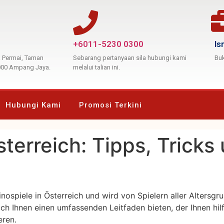
+6011-5230 0300
Is
a Permai, Taman
Sebarang pertanyaan sila hubungi kami
Buk
000 Ampang Jaya.
melalui talian ini.
Hubungi Kami
Promosi Terkini
terreich: Tipps, Tricks
sinospiele in Österreich und wird von Spielern aller Alters
h Ihnen einen umfassenden Leitfaden bieten, der Ihnen hilf
eren.