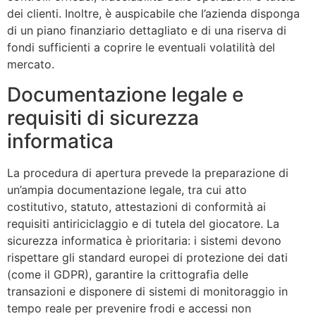
dei clienti. Inoltre, è auspicabile che l’azienda disponga
di un piano finanziario dettagliato e di una riserva di
fondi sufficienti a coprire le eventuali volatilità del
mercato.
Documentazione legale e
requisiti di sicurezza
informatica
La procedura di apertura prevede la preparazione di
un’ampia documentazione legale, tra cui atto
costitutivo, statuto, attestazioni di conformità ai
requisiti antiriciclaggio e di tutela del giocatore. La
sicurezza informatica è prioritaria: i sistemi devono
rispettare gli standard europei di protezione dei dati
(come il GDPR), garantire la crittografia delle
transazioni e disponere di sistemi di monitoraggio in
tempo reale per prevenire frodi e accessi non