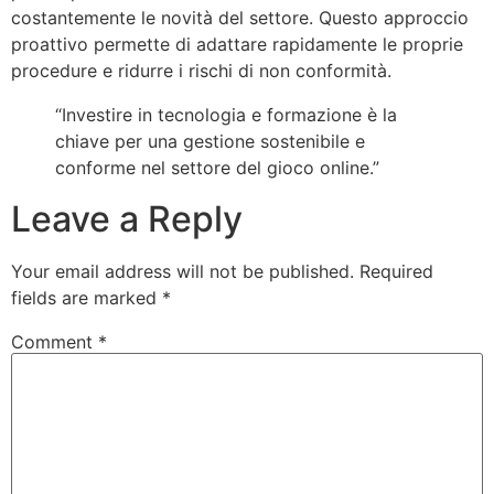
costantemente le novità del settore. Questo approccio
proattivo permette di adattare rapidamente le proprie
procedure e ridurre i rischi di non conformità.
“Investire in tecnologia e formazione è la
chiave per una gestione sostenibile e
conforme nel settore del gioco online.”
Leave a Reply
Your email address will not be published.
Required
fields are marked
*
Comment
*