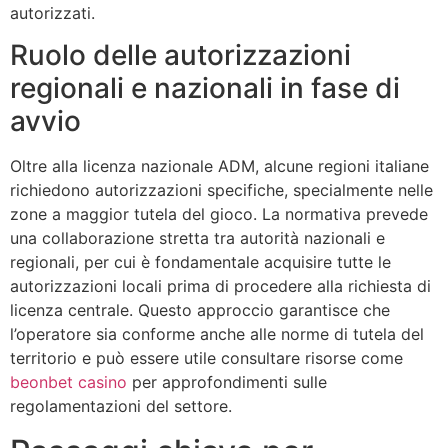
autorizzati.
Ruolo delle autorizzazioni
regionali e nazionali in fase di
avvio
Oltre alla licenza nazionale ADM, alcune regioni italiane
richiedono autorizzazioni specifiche, specialmente nelle
zone a maggior tutela del gioco. La normativa prevede
una collaborazione stretta tra autorità nazionali e
regionali, per cui è fondamentale acquisire tutte le
autorizzazioni locali prima di procedere alla richiesta di
licenza centrale. Questo approccio garantisce che
l’operatore sia conforme anche alle norme di tutela del
territorio e può essere utile consultare risorse come
beonbet casino
per approfondimenti sulle
regolamentazioni del settore.