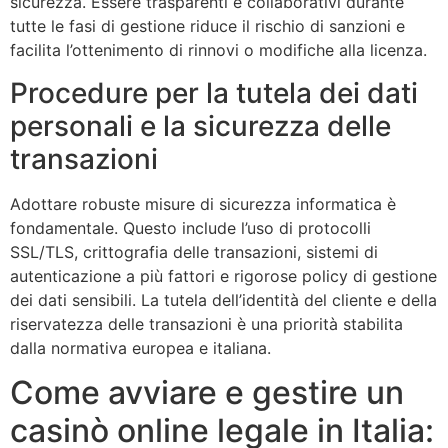
sicurezza. Essere trasparenti e collaborativi durante
tutte le fasi di gestione riduce il rischio di sanzioni e
facilita l’ottenimento di rinnovi o modifiche alla licenza.
Procedure per la tutela dei dati
personali e la sicurezza delle
transazioni
Adottare robuste misure di sicurezza informatica è
fondamentale. Questo include l’uso di protocolli
SSL/TLS, crittografia delle transazioni, sistemi di
autenticazione a più fattori e rigorose policy di gestione
dei dati sensibili. La tutela dell’identità del cliente e della
riservatezza delle transazioni è una priorità stabilita
dalla normativa europea e italiana.
Come avviare e gestire un
casinò online legale in Italia: