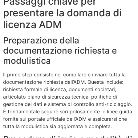
Passaggi chiave per
presentare la domanda di
licenza ADM
Preparazione della
documentazione richiesta e
modulistica
Il primo step consiste nel compilare e inviare tutta la
documentazione richiesta dall’ADM. Questa include:
richiesta formale di licenza, documenti societari,
articolato piano di sicurezza tecnica, politiche di
gestione dei dati e sistema di controllo anti-riciclaggio.
È fondamentale seguire scrupolosamente le linee guida
fornite sul portale ufficiale dell’ADM e assicurarsi che
tutta la modulistica sia aggiornata e completa.