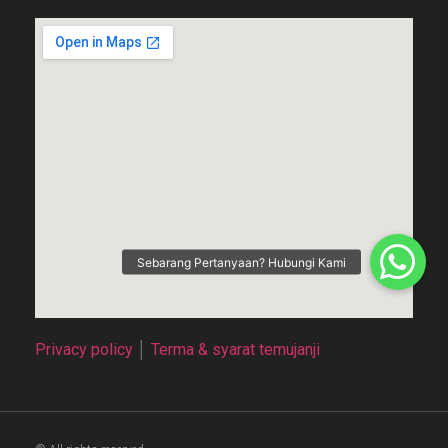
Privacy policy
│
Terma & syarat temujanji