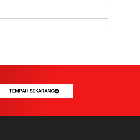
TEMPAH SEKARANG