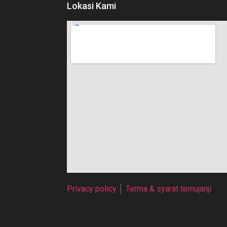
Lokasi Kami
Privacy policy
│
Terma & syarat temujanji