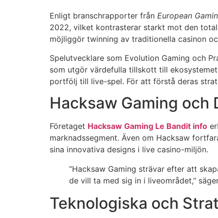
Enligt branschrapporter från
European Gaming
2022, vilket kontrasterar starkt mot den tota
möjliggör twinning av traditionella casinon 
Spelutvecklare som Evolution Gaming och Pra
som utgör värdefulla tillskott till ekosystem
portfölj till live-spel. För att förstå deras 
Hacksaw Gaming och De
Företaget
Hacksaw Gaming Le Bandit info
erb
marknadssegment. Även om Hacksaw fortfarande
sina innovativa designs i live casino-miljön.
“Hacksaw Gaming strävar efter att skap
de vill ta med sig in i liveområdet,” sä
Teknologiska och Stra