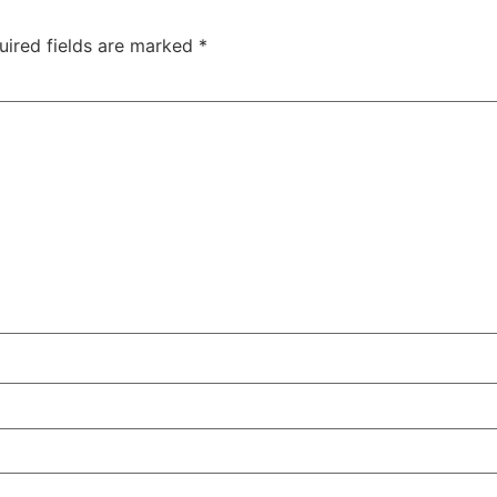
uired fields are marked
*