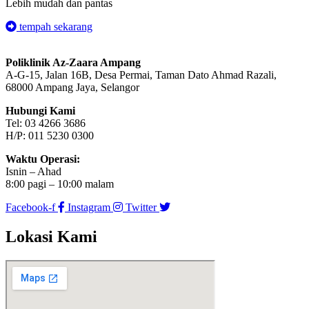
Lebih mudah dan pantas
tempah sekarang
Poliklinik Az-Zaara Ampang
A-G-15, Jalan 16B, Desa Permai, Taman Dato Ahmad Razali,
68000 Ampang Jaya, Selangor
Hubungi Kami
Tel: 03 4266 3686
H/P: 011 5230 0300
Waktu Operasi:
Isnin – Ahad
8:00 pagi – 10:00 malam
Facebook-f
Instagram
Twitter
Lokasi Kami