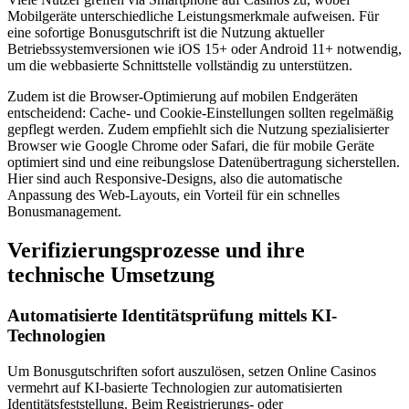
Mobilgeräte unterschiedliche Leistungsmerkmale aufweisen. Für
eine sofortige Bonusgutschrift ist die Nutzung aktueller
Betriebssystemversionen wie iOS 15+ oder Android 11+ notwendig,
um die webbasierte Schnittstelle vollständig zu unterstützen.
Zudem ist die Browser-Optimierung auf mobilen Endgeräten
entscheidend: Cache- und Cookie-Einstellungen sollten regelmäßig
gepflegt werden. Zudem empfiehlt sich die Nutzung spezialisierter
Browser wie Google Chrome oder Safari, die für mobile Geräte
optimiert sind und eine reibungslose Datenübertragung sicherstellen.
Hier sind auch Responsive-Designs, also die automatische
Anpassung des Web-Layouts, ein Vorteil für ein schnelles
Bonusmanagement.
Verifizierungsprozesse und ihre
technische Umsetzung
Automatisierte Identitätsprüfung mittels KI-
Technologien
Um Bonusgutschriften sofort auszulösen, setzen Online Casinos
vermehrt auf KI-basierte Technologien zur automatisierten
Identitätsfeststellung. Beim Registrierungs- oder