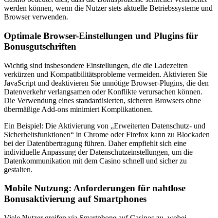
werden können, wenn die Nutzer stets aktuelle Betriebssysteme und
Browser verwenden.
Optimale Browser-Einstellungen und Plugins für
Bonusgutschriften
Wichtig sind insbesondere Einstellungen, die die Ladezeiten
verkürzen und Kompatibilitätsprobleme vermeiden. Aktivieren Sie
JavaScript und deaktivieren Sie unnötige Browser-Plugins, die den
Datenverkehr verlangsamen oder Konflikte verursachen können.
Die Verwendung eines standardisierten, sicheren Browsers ohne
übermäßige Add-ons minimiert Komplikationen.
Ein Beispiel: Die Aktivierung von „Erweiterten Datenschutz- und
Sicherheitsfunktionen“ in Chrome oder Firefox kann zu Blockaden
bei der Datenübertragung führen. Daher empfiehlt sich eine
individuelle Anpassung der Datenschutzeinstellungen, um die
Datenkommunikation mit dem Casino schnell und sicher zu
gestalten.
Mobile Nutzung: Anforderungen für nahtlose
Bonusaktivierung auf Smartphones
Viele Nutzer greifen via Smartphone auf Casinos zu, wobei