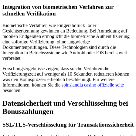
Integration von biometrischen Verfahren zur
schnellen Verifikation
Biometrische Verfahren wie Fingerabdruck- oder
Gesichtserkennung gewinnen an Bedeutung. Bei Anmeldung auf
mobilen Endgeräten ermöglicht die biometrische Authentifizierung
eine sofortige Verifizierung, ohne langwierige
Dokumentenprüfungen. Diese Technologien sind durch die
Integration in Betriebssysteme wie Android oder iOS bereits weit
verbreitet.
Forschungsergebnisse zeigen, dass solche Verfahren die
Verifizierungszeit auf weniger als 10 Sekunden reduzieren können,
was den Bonusprozess erheblich beschleunigt. Für weitere
Informationen, können Sie die
spinslandia casino offizielle seite
besuchen.
Datensicherheit und Verschlüsselung bei
Bonuszahlungen
SSL/TLS-Verschlüsselung für Transaktionssicherheit