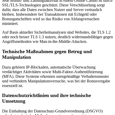
Jede Bonus- und Zahlungsaktivität in einem Online Casino ist durch
SSL/TLS-Technologien geschützt. Diese Verschlüsselung sorgt
dafür, dass alle Daten zwischen Nutzer und Server vertraulich
bleiben. Insbesondere bei Transaktionen mit Echtgeld oder
Bonusgutschriften wird so das Risiko von Abfangversuchen
minimiert.
Auf Basis aktueller Sicherheitsanalysen sind Websites, die TLS 1.2
oder noch besser TLS 1.3 nutzen, deutlich widerstandsfähiger gegen
Angriffsmethoden wie Man-in-the-Middle-Attacken.
Technische Maßnahmen gegen Betrug und
Manipulation
Dazu gehören IP-Blockaden, automatische Überwachung
verdächtiger Aktivitäten sowie Multi-Faktor-Authentifizierung
(MFA). Diese Systeme erkennen unregelmäßige Verhaltensmuster
und verhindern Manipulationsversuche, was bei der Bonusvergabe
essenziell ist.
Datenschutzrichtlinien und ihre technische
Umsetzung
Die Einhaltung der Datenschutz-Grundverordnung (DSGVO)