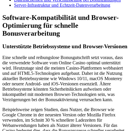
Server-Infrastruktur und Echtzeit-Datenverarbeitung
Software-Kompatibilität und Browser-
Optimierung für schnelle
Bonusverarbeitung
Unterstützte Betriebssysteme und Browser-Versionen
Eine schnelle und reibungslose Bonusgutschrift setzt voraus, dass
die verwendete Software vom Online Casino optimal unterstützt
wird. Heutzutage sind die meisten Casino-Plattformen webbasiert
und auf HTML5-Technologien aufgebaut. Daher ist die Nutzung
aktueller Betriebssysteme wie Windows 10/11, macOS Monterey
oder neuere Android- und iOS-Versionen essenziell. Ältere
Betriebssysteme könnten Sicherheitslücken aufweisen oder
inkompatibel mit modernen Browser-Technologien sein, was
Verzögerungen bei der Bonusaktivierung verursachen kann.
Beispielsweise zeigen Studien, dass Nutzer, die Browser wie
Google Chrome in der neuesten Version oder Mozilla Firefox
verwenden, im Schnitt 30 % schnellere Ladezeiten für
Webanwendungen haben als Nutzer älterer Versionen. Für das
Casino bedeutet dies, dass die Bonusprozesse schneller verarbeitet