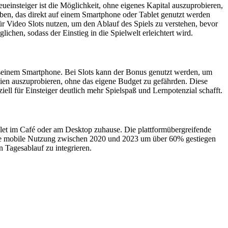
ueinsteiger ist die Möglichkeit, ohne eigenes Kapital auszuprobieren,
haben, das direkt auf einem Smartphone oder Tablet genutzt werden
ür Video Slots nutzen, um den Ablauf des Spiels zu verstehen, bevor
lichen, sodass der Einstieg in die Spielwelt erleichtert wird.
 seinem Smartphone. Bei Slots kann der Bonus genutzt werden, um
ien auszuprobieren, ohne das eigene Budget zu gefährden. Diese
iell für Einsteiger deutlich mehr Spielspaß und Lernpotenzial schafft.
blet im Café oder am Desktop zuhause. Die plattformübergreifende
ss die mobile Nutzung zwischen 2020 und 2023 um über 60% gestiegen
en Tagesablauf zu integrieren.