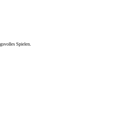
gsvolles Spielen.