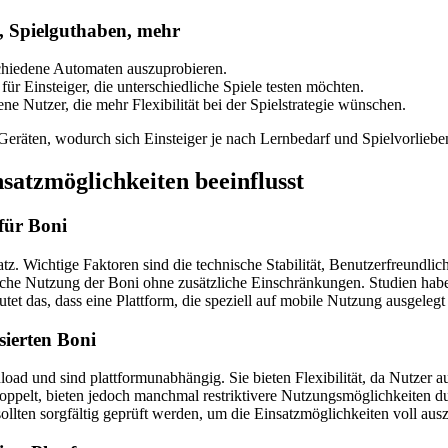
, Spielguthaben, mehr
rschiedene Automaten auszuprobieren.
 für Einsteiger, die unterschiedliche Spiele testen möchten.
e Nutzer, die mehr Flexibilität bei der Spielstrategie wünschen.
Geräten, wodurch sich Einsteiger je nach Lernbedarf und Spielvorliebe
satzmöglichkeiten beeinflusst
für Boni
atz. Wichtige Faktoren sind die technische Stabilität, Benutzerfreundlic
fache Nutzung der Boni ohne zusätzliche Einschränkungen. Studien habe
t das, dass eine Plattform, die speziell auf mobile Nutzung ausgelegt i
sierten Boni
oad und sind plattformunabhängig. Sie bieten Flexibilität, da Nutzer 
oppelt, bieten jedoch manchmal restriktivere Nutzungsmöglichkeiten du
sollten sorgfältig geprüft werden, um die Einsatzmöglichkeiten voll aus