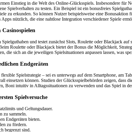
men Einstieg in die Welt des Online-Glücksspiels. Insbesondere für Ne
ne Spielverhalten zu testen. Ein Beispiel ist ein bonusfreies Spielgut
piele zu erkunden. So können Nutzer beispielsweise eine Bonusaktion f
en Apps nützlich, die eine nahtlose Integration verschiedener Spiele ermög
n Casinospielen
Spielguthaben und testet zunächst Slots, Roulette oder Blackjack auf
m Roulette oder Blackjack bietet der Bonus die Möglichkeit, Strateg
, die sich an die jeweiligen Spielsituationen anpassen lassen, was spez
hiedlichen Endgeräten
flexible Spielstrategie – sei es unterwegs auf dem Smartphone, am Ta
 überall einsetzen können. Studien der Glücksspielbehörden zeigen, da
lern, Boni intuitiv in Alltagssituationen zu verwenden und das Spiel in d
rsten Spielversuche
tzlimits und Geltungsdauer.
en zu sammeln.
len Endgeräten bieten.
len zu fördern.
ch begrenzt sind.