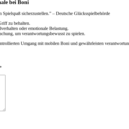
ale bei Boni
en Spielspaß sicherzustellen.” – Deutsche Glücksspielbehörde
riff zu behalten.
verhalten oder emotionale Belastung.
achung, um verantwortungsbewusst zu spielen.
kontrollierten Umgang mit mobilen Boni und gewährleisten verantwortun
*